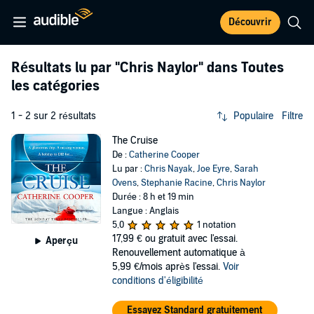
Découvrir
Résultats lu par
"Chris Naylor"
dans Toutes
les catégories
1 - 2 sur 2 résultats
Populaire
Filtre
The Cruise
De :
Catherine Cooper
Lu par :
Chris Nayak
,
Joe Eyre
,
Sarah
Ovens
,
Stephanie Racine
,
Chris Naylor
Durée : 8 h et 19 min
Langue : Anglais
5,0
1 notation
17,99 €
ou gratuit avec l'essai.
Aperçu
Renouvellement automatique à
5,99 €/mois après l'essai.
Voir
conditions d'éligibilité
Essayez Standard gratuitement