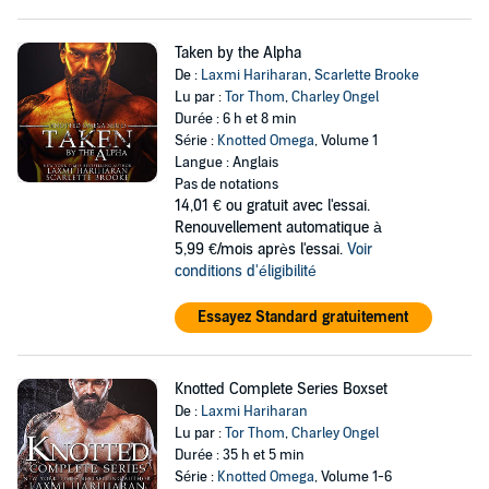
Taken by the Alpha
De :
Laxmi Hariharan
,
Scarlette Brooke
Lu par :
Tor Thom
,
Charley Ongel
Durée : 6 h et 8 min
Série :
Knotted Omega
, Volume 1
Langue : Anglais
Pas de notations
14,01 €
ou gratuit avec l'essai.
Renouvellement automatique à
5,99 €/mois après l'essai.
Voir
conditions d'éligibilité
Essayez Standard gratuitement
Knotted Complete Series Boxset
De :
Laxmi Hariharan
Lu par :
Tor Thom
,
Charley Ongel
Durée : 35 h et 5 min
Série :
Knotted Omega
, Volume 1-6