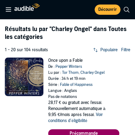
Découvrir
Résultats lu par
"Charley Ongel"
dans Toutes
les catégories
1 - 20 sur 104 résultats
Populaire
Filtre
Once upon a Fable
De :
Pepper Winters
Lu par :
Tor Thom
,
Charley Ongel
Durée : 34 h et 19 min
Série :
Fable of Happiness
Langue : Anglais
Pas de notations
28,17 €
ou gratuit avec l'essai.
Renouvellement automatique à
9,95 €/mois après l'essai.
Voir
conditions d'éligibilité
Précommande