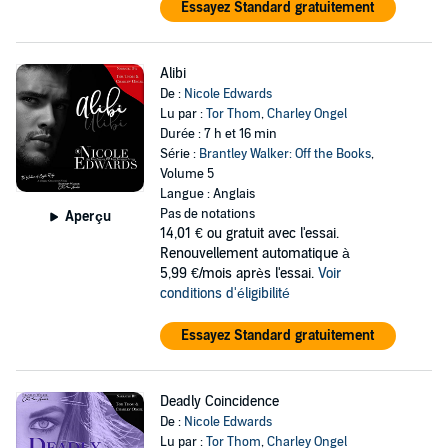
Essayez Standard gratuitement
Alibi
De :
Nicole Edwards
Lu par :
Tor Thom
,
Charley Ongel
Durée : 7 h et 16 min
Série :
Brantley Walker: Off the Books
,
Volume 5
Langue : Anglais
Pas de notations
Aperçu
14,01 €
ou gratuit avec l'essai.
Renouvellement automatique à
5,99 €/mois après l'essai.
Voir
conditions d'éligibilité
Essayez Standard gratuitement
Deadly Coincidence
De :
Nicole Edwards
Lu par :
Tor Thom
,
Charley Ongel