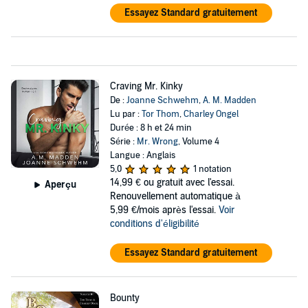
Essayez Standard gratuitement
Craving Mr. Kinky
De :
Joanne Schwehm
,
A. M. Madden
Lu par :
Tor Thom
,
Charley Ongel
Durée : 8 h et 24 min
Série :
Mr. Wrong
, Volume 4
Langue : Anglais
5,0
1 notation
14,99 €
ou gratuit avec l'essai.
Aperçu
Renouvellement automatique à
5,99 €/mois après l'essai.
Voir
conditions d'éligibilité
Essayez Standard gratuitement
Bounty