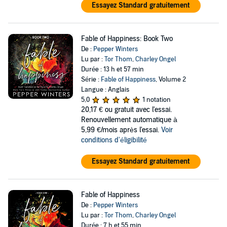
Essayez Standard gratuitement
Fable of Happiness: Book Two
De :
Pepper Winters
Lu par :
Tor Thom
,
Charley Ongel
Durée : 13 h et 57 min
Série :
Fable of Happiness
, Volume 2
Langue : Anglais
5,0
1 notation
20,17 €
ou gratuit avec l'essai.
Renouvellement automatique à
5,99 €/mois après l'essai.
Voir
conditions d'éligibilité
Essayez Standard gratuitement
Fable of Happiness
De :
Pepper Winters
Lu par :
Tor Thom
,
Charley Ongel
Durée : 7 h et 55 min