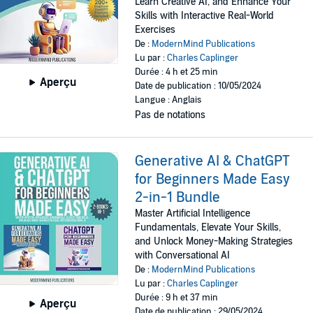
Learn Creative AI, and Enhance Your
Skills with Interactive Real-World
Exercises
De :
ModernMind Publications
Lu par :
Charles Caplinger
Durée : 4 h et 25 min
Aperçu
Date de publication : 10/05/2024
Langue : Anglais
Pas de notations
Generative AI & ChatGPT
for Beginners Made Easy
2-in-1 Bundle
Master Artificial Intelligence
Fundamentals, Elevate Your Skills,
and Unlock Money-Making Strategies
with Conversational AI
De :
ModernMind Publications
Lu par :
Charles Caplinger
Durée : 9 h et 37 min
Aperçu
Date de publication : 29/05/2024