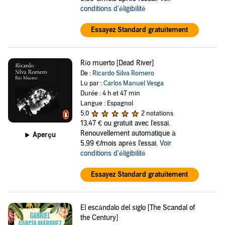
conditions d'éligibilité
Essayez Standard gratuitement
Río muerto [Dead River]
De :
Ricardo Silva Romero
Lu par :
Carlos Manuel Vesga
Durée : 4 h et 47 min
Langue : Espagnol
5,0
2 notations
13,47 €
ou gratuit avec l'essai.
Renouvellement automatique à
Aperçu
5,99 €/mois après l'essai.
Voir
conditions d'éligibilité
Essayez Standard gratuitement
El escándalo del siglo [The Scandal of
the Century]