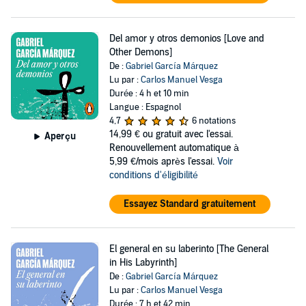
Del amor y otros demonios [Love and
Other Demons]
De :
Gabriel García Márquez
Lu par :
Carlos Manuel Vesga
Durée : 4 h et 10 min
Langue : Espagnol
4,7
6 notations
14,99 €
ou gratuit avec l'essai.
Aperçu
Renouvellement automatique à
5,99 €/mois après l'essai.
Voir
conditions d'éligibilité
Essayez Standard gratuitement
El general en su laberinto [The General
in His Labyrinth]
De :
Gabriel García Márquez
Lu par :
Carlos Manuel Vesga
Durée : 7 h et 42 min