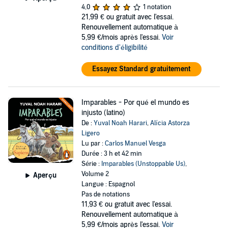
4,0
1 notation
21,99 €
ou gratuit avec l'essai.
Renouvellement automatique à
5,99 €/mois après l'essai.
Voir
conditions d'éligibilité
Essayez Standard gratuitement
Imparables - Por qué el mundo es
injusto (latino)
De :
Yuval Noah Harari
,
Alícia Astorza
Ligero
Lu par :
Carlos Manuel Vesga
Durée : 3 h et 42 min
Série :
Imparables (Unstoppable Us)
,
Volume 2
Aperçu
Langue : Espagnol
Pas de notations
11,93 €
ou gratuit avec l'essai.
Renouvellement automatique à
5,99 €/mois après l'essai.
Voir