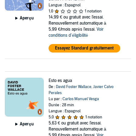
Langue : Espagnol
1,0
1 notation
14,99 €
ou gratuit avec l'essai.
Aperçu
Renouvellement automatique à
5,99 €/mois après l'essai.
Voir
conditions d'éligibilité
Essayez Standard gratuitement
Esto es agua
De :
David Foster Wallace
,
Javier Calvo
Perales
Lu par :
Carlos Manuel Vesga
Durée : 28 min
Langue : Espagnol
5,0
1 notation
5,63 €
ou gratuit avec l'essai.
Aperçu
Renouvellement automatique à
5,99 €/mois après l'essai.
Voir