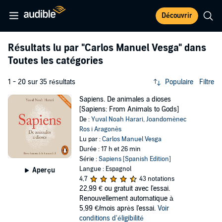
Découvrir
Résultats lu par
"Carlos Manuel Vesga"
dans
Toutes les catégories
1 - 20 sur 35 résultats
Populaire
Filtre
Sapiens. De animales a dioses
[Sapiens: From Animals to Gods]
De :
Yuval Noah Harari
,
Joandomènec
Ros i Aragonès
Lu par :
Carlos Manuel Vesga
Durée : 17 h et 26 min
Série :
Sapiens [Spanish Edition]
Langue : Espagnol
Aperçu
4,7
43 notations
22,99 €
ou gratuit avec l'essai.
Renouvellement automatique à
5,99 €/mois après l'essai.
Voir
conditions d'éligibilité