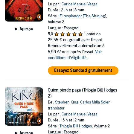
Lu par :
Carlos Manuel Vesga
Durée : 21 h et 18 min
Série :
El resplandor [The Shining]
,
Volume 2
Langue : Espagnol
Aperçu
5,0
1 notation
25,55 €
ou gratuit avec l'essai.
Renouvellement automatique à
5,99 €/mois après l'essai.
Voir
conditions d'éligibilité
Essayez Standard gratuitement
Quien pierde paga (Trilogía Bill Hodges
2)
De :
Stephen King
,
Carlos Milla Soler -
translator
Lu par :
Carlos Manuel Vesga
Durée : 15 h et 12 min
Série :
Trilogía Bill Hodges
, Volume 2
Langue : Espagnol
Aperçu