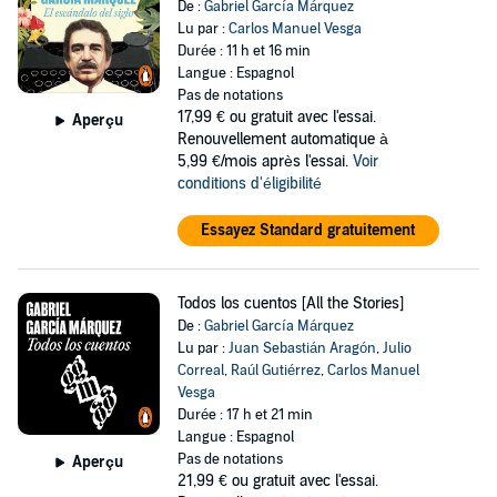
De :
Gabriel García Márquez
Lu par :
Carlos Manuel Vesga
Durée : 11 h et 16 min
Langue : Espagnol
Pas de notations
17,99 €
ou gratuit avec l'essai.
Aperçu
Renouvellement automatique à
5,99 €/mois après l'essai.
Voir
conditions d'éligibilité
Essayez Standard gratuitement
Todos los cuentos [All the Stories]
De :
Gabriel García Márquez
Lu par :
Juan Sebastián Aragón
,
Julio
Correal
,
Raúl Gutiérrez
,
Carlos Manuel
Vesga
Durée : 17 h et 21 min
Langue : Espagnol
Pas de notations
Aperçu
21,99 €
ou gratuit avec l'essai.