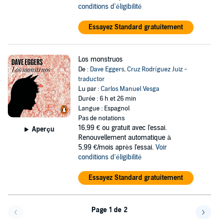
conditions d'éligibilité
Essayez Standard gratuitement
Los monstruos
De :
Dave Eggers
,
Cruz Rodríguez Juiz -
traductor
Lu par :
Carlos Manuel Vesga
Durée : 6 h et 26 min
Langue : Espagnol
Pas de notations
16,99 €
ou gratuit avec l'essai.
Aperçu
Renouvellement automatique à
5,99 €/mois après l'essai.
Voir
conditions d'éligibilité
Essayez Standard gratuitement
Page 1 de 2
Page précédente
Page 