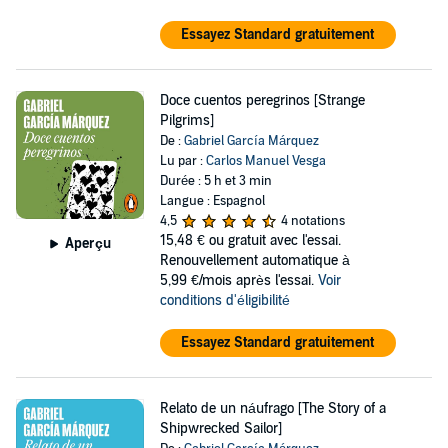
Essayez Standard gratuitement
Doce cuentos peregrinos [Strange
Pilgrims]
De :
Gabriel García Márquez
Lu par :
Carlos Manuel Vesga
Durée : 5 h et 3 min
Langue : Espagnol
4,5
4 notations
15,48 €
ou gratuit avec l'essai.
Aperçu
Renouvellement automatique à
5,99 €/mois après l'essai.
Voir
conditions d'éligibilité
Essayez Standard gratuitement
Relato de un náufrago [The Story of a
Shipwrecked Sailor]