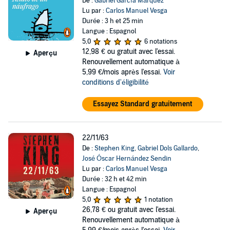
De :
Gabriel García Márquez
Lu par :
Carlos Manuel Vesga
Durée : 3 h et 25 min
Langue : Espagnol
5,0
6 notations
12,98 €
ou gratuit avec l'essai.
Aperçu
Renouvellement automatique à
5,99 €/mois après l'essai.
Voir
conditions d'éligibilité
Essayez Standard gratuitement
22/11/63
De :
Stephen King
,
Gabriel Dols Gallardo
,
José Óscar Hernández Sendin
Lu par :
Carlos Manuel Vesga
Durée : 32 h et 42 min
Langue : Espagnol
5,0
1 notation
26,78 €
ou gratuit avec l'essai.
Aperçu
Renouvellement automatique à