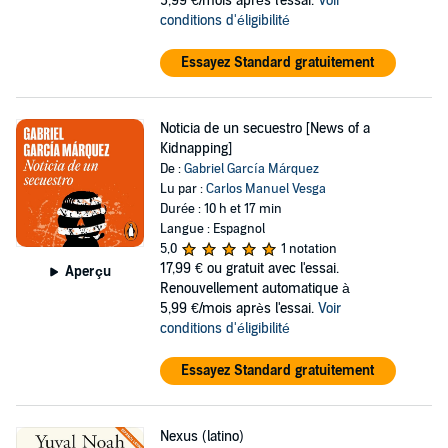
5,99 €/mois après l'essai.
Voir
conditions d'éligibilité
Essayez Standard gratuitement
Noticia de un secuestro [News of a
Kidnapping]
De :
Gabriel García Márquez
Lu par :
Carlos Manuel Vesga
Durée : 10 h et 17 min
Langue : Espagnol
5,0
1 notation
17,99 €
ou gratuit avec l'essai.
Aperçu
Renouvellement automatique à
5,99 €/mois après l'essai.
Voir
conditions d'éligibilité
Essayez Standard gratuitement
Nexus (latino)