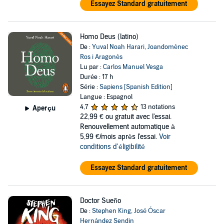
Essayez Standard gratuitement
Homo Deus (latino)
De :
Yuval Noah Harari
,
Joandomènec
Ros i Aragonès
Lu par :
Carlos Manuel Vesga
Durée : 17 h
Série :
Sapiens [Spanish Edition]
Langue : Espagnol
4,7
13 notations
Aperçu
22,99 €
ou gratuit avec l'essai.
Renouvellement automatique à
5,99 €/mois après l'essai.
Voir
conditions d'éligibilité
Essayez Standard gratuitement
Doctor Sueño
De :
Stephen King
,
José Óscar
Hernández Sendin