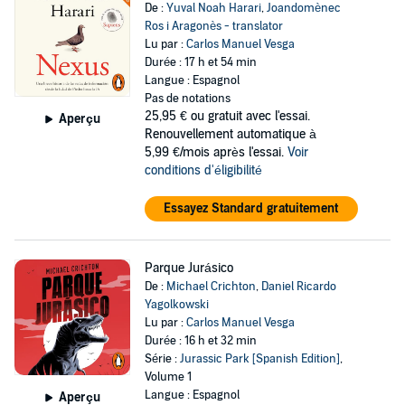
De :
Yuval Noah Harari
,
Joandomènec
Ros i Aragonès - translator
Lu par :
Carlos Manuel Vesga
Durée : 17 h et 54 min
Langue : Espagnol
Pas de notations
25,95 €
ou gratuit avec l'essai.
Aperçu
Renouvellement automatique à
5,99 €/mois après l'essai.
Voir
conditions d'éligibilité
Essayez Standard gratuitement
Parque Jurásico
De :
Michael Crichton
,
Daniel Ricardo
Yagolkowski
Lu par :
Carlos Manuel Vesga
Durée : 16 h et 32 min
Série :
Jurassic Park [Spanish Edition]
,
Volume 1
Langue : Espagnol
Aperçu