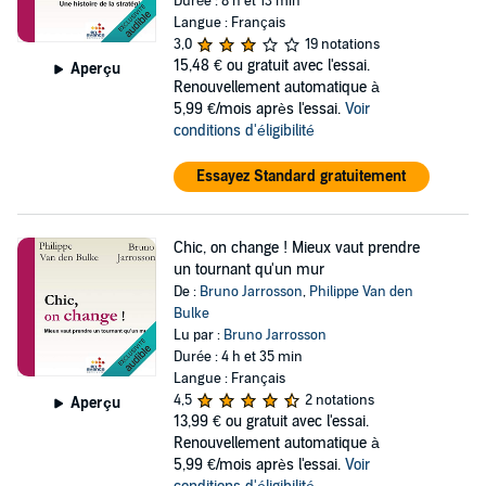
Durée : 8 h et 13 min
Langue : Français
3,0
19 notations
15,48 €
ou gratuit avec l'essai.
Aperçu
Renouvellement automatique à
5,99 €/mois après l'essai.
Voir
conditions d'éligibilité
Essayez Standard gratuitement
Chic, on change ! Mieux vaut prendre
un tournant qu'un mur
De :
Bruno Jarrosson
,
Philippe Van den
Bulke
Lu par :
Bruno Jarrosson
Durée : 4 h et 35 min
Langue : Français
4,5
2 notations
Aperçu
13,99 €
ou gratuit avec l'essai.
Renouvellement automatique à
5,99 €/mois après l'essai.
Voir