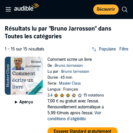
Découvrir
Résultats lu par
"Bruno Jarrosson"
dans
Toutes les catégories
1 - 15 sur 15 résultats
Populaire
Filtre
Comment écrire un livre
De :
Bruno Jarrosson
Lu par :
Bruno Jarrosson
Durée : 45 min
Série :
Master Class
Langue : Français
3,4
15 notations
7,00 €
ou gratuit avec l'essai.
Aperçu
Renouvellement automatique à
5,99 €/mois après l'essai.
Voir
conditions d'éligibilité
Essayez Standard gratuitement