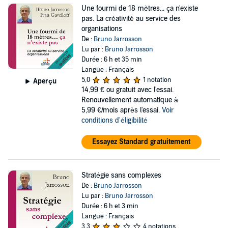
Une fourmi de 18 mètres... ça n'existe
pas. La créativité au service des
organisations
De :
Bruno Jarrosson
Lu par :
Bruno Jarrosson
Durée : 6 h et 35 min
Langue : Français
5,0
1 notation
Aperçu
14,99 €
ou gratuit avec l'essai.
Renouvellement automatique à
5,99 €/mois après l'essai.
Voir
conditions d'éligibilité
Essayez Standard gratuitement
Stratégie sans complexes
De :
Bruno Jarrosson
Lu par :
Bruno Jarrosson
Durée : 6 h et 3 min
Langue : Français
3,3
4 notations