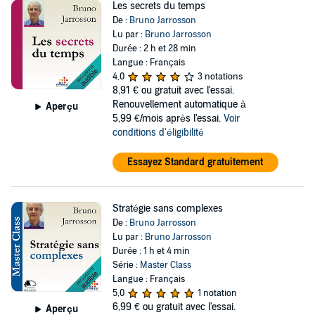
Les secrets du temps
De :
Bruno Jarrosson
Lu par :
Bruno Jarrosson
Durée : 2 h et 28 min
Langue : Français
4,0
3 notations
8,91 €
ou gratuit avec l'essai.
Renouvellement automatique à
Aperçu
5,99 €/mois après l'essai.
Voir
conditions d'éligibilité
Essayez Standard gratuitement
Stratégie sans complexes
De :
Bruno Jarrosson
Lu par :
Bruno Jarrosson
Durée : 1 h et 4 min
Série :
Master Class
Langue : Français
5,0
1 notation
6,99 €
ou gratuit avec l'essai.
Aperçu