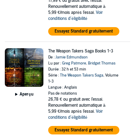
17,99 €
ou gratuit avec l'essai.
Renouvellement automatique à
5,99 €/mois après l'essai.
Voir
conditions d'éligibilité
Essayez Standard gratuitement
The Weapon Takers Saga Books 1-3
De :
Jamie Edmundson
Lu par :
Greg Patmore
,
Bridget Thomas
Durée : 32 h et 53 min
Série :
The Weapon Takers Saga
, Volume
1-3
Langue : Anglais
Pas de notations
Aperçu
26,78 €
ou gratuit avec l'essai.
Renouvellement automatique à
5,99 €/mois après l'essai.
Voir
conditions d'éligibilité
Essayez Standard gratuitement