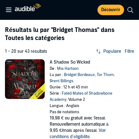
Découvrir
Résultats lu par
"Bridget Thomas"
dans
Toutes les catégories
1 - 20 sur 43 résultats
Populaire
Filtre
A Shadow So Wicked
De :
Mia Hartson
Lu par :
Bridget Bordeaux
,
Tor Thom
,
Brent Billings
Durée : 12 h et 45 min
Série :
Fated Mates of Shadowbone
Academy
, Volume 2
Langue : Anglais
Pas de notations
19,98 €
ou gratuit avec l'essai.
Renouvellement automatique à
9,95 €/mois après l'essai.
Voir
conditions d'éligibilité