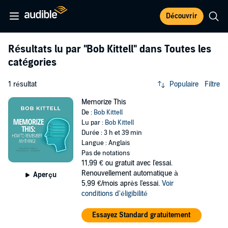
Découvrir
Résultats lu par
"Bob Kittell"
dans Toutes les
catégories
1 résultat
Populaire
Filtre
Memorize This
De :
Bob Kittell
Lu par :
Bob Kittell
Durée : 3 h et 39 min
Langue : Anglais
Pas de notations
11,99 €
ou gratuit avec l'essai.
Renouvellement automatique à
Aperçu
5,99 €/mois après l'essai.
Voir
conditions d'éligibilité
Essayez Standard gratuitement