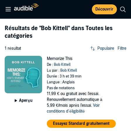
Découvrir
Résultats de
"Bob Kittell"
dans Toutes les
catégories
1 résultat
Populaire
Filtre
Memorize This
De :
Bob Kittell
Lu par :
Bob Kittell
Durée : 3 h et 39 min
Langue : Anglais
Pas de notations
11,99 €
ou gratuit avec l'essai.
Renouvellement automatique à
Aperçu
5,99 €/mois après l'essai.
Voir
conditions d'éligibilité
Essayez Standard gratuitement