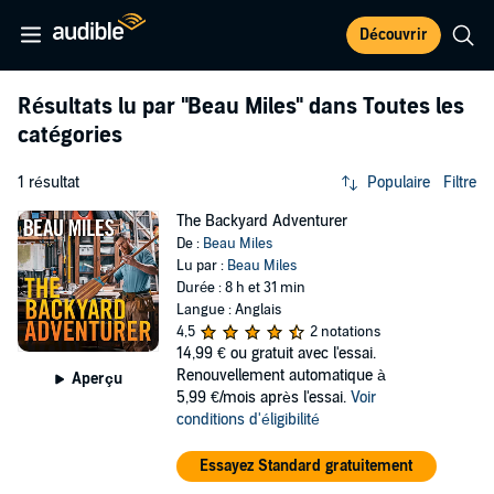
Découvrir
Résultats lu par
"Beau Miles"
dans Toutes les
catégories
1 résultat
Populaire
Filtre
The Backyard Adventurer
De :
Beau Miles
Lu par :
Beau Miles
Durée : 8 h et 31 min
Langue : Anglais
4,5
2 notations
14,99 €
ou gratuit avec l'essai.
Renouvellement automatique à
Aperçu
5,99 €/mois après l'essai.
Voir
conditions d'éligibilité
Essayez Standard gratuitement