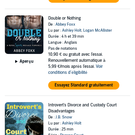
Double or Nothing
De :
Abbey Foxx
Lu par :
Ashley Holt
,
Logan McAllister
Durée : 4 h et 39 min
Langue : Anglais
Pas de notations
10,90 €
ou gratuit avec l'essai.
Renouvellement automatique à
Aperçu
5,99 €/mois après l'essai.
Voir
conditions d'éligibilité
Essayez Standard gratuitement
Introvert's Divorce and Custody Court
Disadvantages
De :
J.B. Snow
Lu par :
Ashley Holt
Durée : 25 min