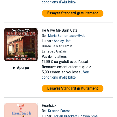
conditions d'éligibilité
Essayez Standard gratuitement
He Gave Me Barn Cats
De :
Maria Santomasso-Hyde
Lu par :
Ashley Holt
Durée : 3 h et 10 min
Langue : Anglais
Pas de notations
11,99 €
ou gratuit avec l'essai.
Renouvellement automatique à
Aperçu
5,99 €/mois après l'essai.
Voir
conditions d'éligibilité
Essayez Standard gratuitement
Heartsick
De :
Kristina Forest
Lu par :
Torian Brackett
,
Shayna Small
,