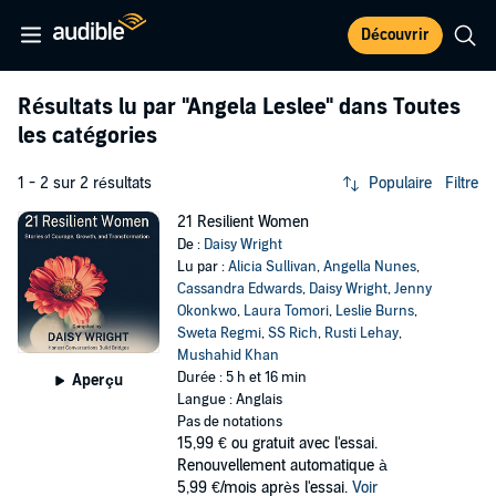
Découvrir
Résultats lu par
"Angela Leslee"
dans Toutes
les catégories
1 - 2 sur 2 résultats
Populaire
Filtre
21 Resilient Women
De :
Daisy Wright
Lu par :
Alicia Sullivan
,
Angella Nunes
,
Cassandra Edwards
,
Daisy Wright
,
Jenny
Okonkwo
,
Laura Tomori
,
Leslie Burns
,
Sweta Regmi
,
SS Rich
,
Rusti Lehay
,
Mushahid Khan
Durée : 5 h et 16 min
Aperçu
Langue : Anglais
Pas de notations
15,99 €
ou gratuit avec l'essai.
Renouvellement automatique à
5,99 €/mois après l'essai.
Voir