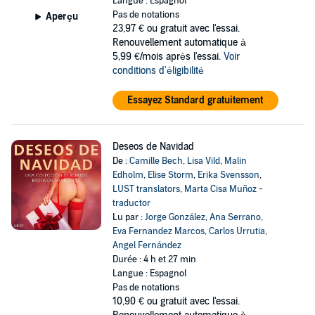
Langue : Espagnol
Pas de notations
Aperçu
23,97 €
ou gratuit avec l'essai.
Renouvellement automatique à
5,99 €/mois après l'essai.
Voir
conditions d'éligibilité
Essayez Standard gratuitement
Deseos de Navidad
De :
Camille Bech
,
Lisa Vild
,
Malin
Edholm
,
Elise Storm
,
Erika Svensson
,
LUST translators
,
Marta Cisa Muñoz -
traductor
Lu par :
Jorge González
,
Ana Serrano
,
Eva Fernandez Marcos
,
Carlos Urrutia
,
Angel Fernández
Durée : 4 h et 27 min
Langue : Espagnol
Pas de notations
10,90 €
ou gratuit avec l'essai.