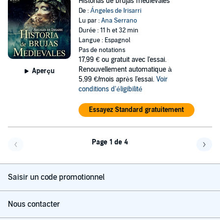
Historias de brujas medievales
De :
Ángeles de Irisarri
Lu par :
Ana Serrano
Durée : 11 h et 32 min
Langue : Espagnol
Pas de notations
17,99 €
ou gratuit avec l'essai.
Renouvellement automatique à
Aperçu
5,99 €/mois après l'essai.
Voir
conditions d'éligibilité
Essayez Standard gratuitement
Page 1 de 4
Page précédente
Page 
Saisir un code promotionnel
Nous contacter