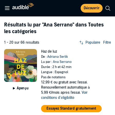
Découvrir
Résultats lu par
"Ana Serrano"
dans Toutes
les catégories
1 - 20 sur 66 résultats
Populaire
Filtre
Haz de luz
De :
Adriana Serlik
Lu par :
Ana Serrano
Durée : 2 h et 42 min
Langue : Espagnol
Pas de notations
12,99 €
ou gratuit avec l'essai.
Renouvellement automatique à
Aperçu
5,99 €/mois après l'essai.
Voir
conditions d'éligibilité
Essayez Standard gratuitement