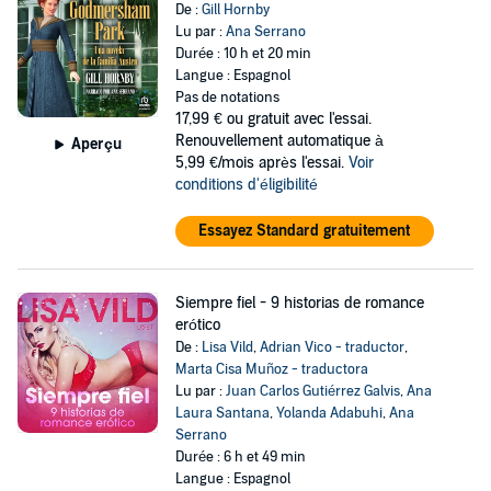
De :
Gill Hornby
Lu par :
Ana Serrano
Durée : 10 h et 20 min
Langue : Espagnol
Pas de notations
17,99 €
ou gratuit avec l'essai.
Renouvellement automatique à
Aperçu
5,99 €/mois après l'essai.
Voir
conditions d'éligibilité
Essayez Standard gratuitement
Siempre fiel - 9 historias de romance
erótico
De :
Lisa Vild
,
Adrian Vico - traductor
,
Marta Cisa Muñoz - traductora
Lu par :
Juan Carlos Gutiérrez Galvis
,
Ana
Laura Santana
,
Yolanda Adabuhi
,
Ana
Serrano
Durée : 6 h et 49 min
Langue : Espagnol