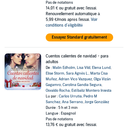
Pas de notations
14,01 €
ou gratuit avec l'essai.
Renouvellement automatique à
5,99 €/mois après l'essai.
Voir
conditions d'éligibilité
Essayez Standard gratuitement
Cuentos calientes de navidad - para
adultos
De :
Malin Edholm
,
Lisa Vild
,
Elena Lund
,
Elise Storm
,
Sara Agnès L.
,
Marta Cisa
Muñoz
,
Adrian Vico Vazquez
,
Olga Vizán
Gagamro
,
Carolina Gandia Segura
,
Osvaldo Rocha
,
Estíbaliz Montero Iniesta
Lu par :
Carlos Urrutia
,
Pedro M
Sanchez
,
Ana Serrano
,
Jorge González
Durée : 5 h et 3 min
Langue : Espagnol
Pas de notations
13,76 €
ou gratuit avec l'essai.