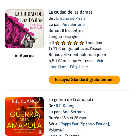
La ciudad de las damas
De :
Cristina de Pizan
Lu par :
Ana Serrano
Durée : 8 h et 59 min
Langue : Espagnol
5,0
1 notation
17,71 €
ou gratuit avec l'essai.
Renouvellement automatique à
Aperçu
5,99 €/mois après l'essai.
Voir
conditions d'éligibilité
Essayez Standard gratuitement
La guerra de la amapola
De :
R.F. Kuang
Lu par :
Ana Serrano
Durée : 18 h et 26 min
Série :
Poppy War [Spanish Edition]
,
Volume 1