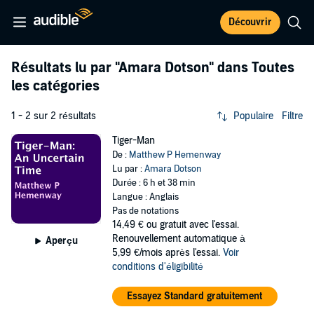
Découvrir
Résultats lu par
"Amara Dotson"
dans Toutes
les catégories
1 - 2 sur 2 résultats
Populaire
Filtre
Tiger-Man
De :
Matthew P Hemenway
Lu par :
Amara Dotson
Durée : 6 h et 38 min
Langue : Anglais
Pas de notations
14,49 €
ou gratuit avec l'essai.
Renouvellement automatique à
Aperçu
5,99 €/mois après l'essai.
Voir
conditions d'éligibilité
Essayez Standard gratuitement