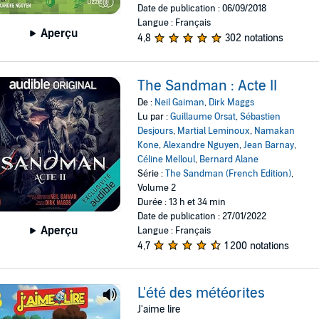
Date de publication : 06/09/2018
Langue : Français
Aperçu
4,8
302 notations
The Sandman : Acte II
De :
Neil Gaiman
,
Dirk Maggs
Lu par :
Guillaume Orsat
,
Sébastien
Desjours
,
Martial Leminoux
,
Namakan
Kone
,
Alexandre Nguyen
,
Jean Barnay
,
Céline Melloul
,
Bernard Alane
Série :
The Sandman (French Edition)
,
Volume 2
Durée : 13 h et 34 min
Date de publication : 27/01/2022
Aperçu
Langue : Français
4,7
1 200 notations
L'été des météorites
J'aime lire