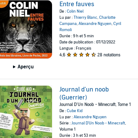
Entre fauves
De :
Colin Niel
Lu par :
Thierry Blanc
,
Charlotte
Campana
,
Alexandre Nguyen
,
Cyril
Romoli
Durée : 9 h et 5 min
Date de publication : 07/12/2022
Langue : Français
4,6
28 notations
Aperçu
Journal d'un noob
(Guerrier)
Journal D'Un Noob - Minecraft, Tome 1
De :
Cube Kid
Lu par :
Alexandre Nguyen
Série :
Journal D'Un Noob - Minecraft
,
Volume 1
Durée : 3 h et 53 min