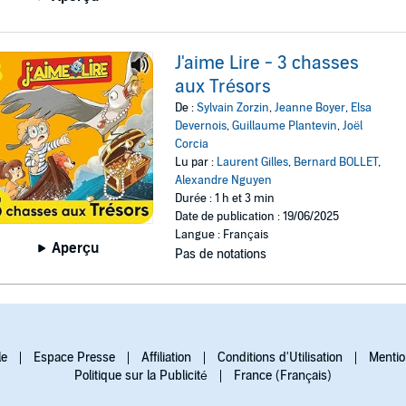
J'aime Lire - 3 chasses
aux Trésors
De :
Sylvain Zorzin
,
Jeanne Boyer
,
Elsa
Devernois
,
Guillaume Plantevin
,
Joël
Corcia
Lu par :
Laurent Gilles
,
Bernard BOLLET
,
Alexandre Nguyen
Durée : 1 h et 3 min
Date de publication : 19/06/2025
Langue : Français
Aperçu
Pas de notations
le
Espace Presse
Affiliation
Conditions d'Utilisation
Mentio
Politique sur la Publicité
France (Français)