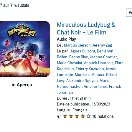
 7 sur 7 résultats
Miraculous Ladybug &
Chat Noir - Le Film
Audio Play
De :
Marcus Giersch
,
Jeremy Zag
Lu par :
Agnès Guipont
,
Benjamin
Bollen
,
Fanny Bloc
,
Jeanne Chartier
,
Marie Chevalot
,
Anouck Hautbois
,
Flora
Kaprielian
,
Thierry Kazazian
,
Jessie
Lambotte
,
Martial le Minoux
,
Gilbert
Lévy
,
Alexandre Nguyen
,
Marie
Aperçu
Nonnemacher
,
Antoine Tomé
,
Franck
Tordjman
Durée : 1 h et 21 min
Date de publication : 15/09/2023
Langue : Français
4,1
10 notations