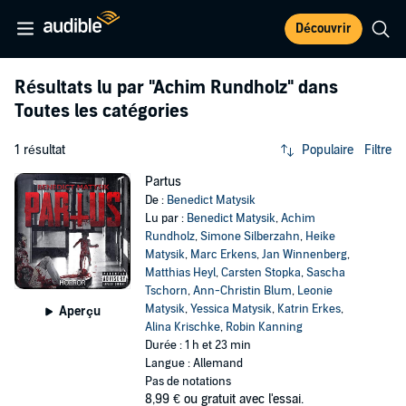
Découvrir
Résultats lu par
"Achim Rundholz"
dans
Toutes les catégories
1 résultat
Populaire
Filtre
Partus
De :
Benedict Matysik
Lu par :
Benedict Matysik
,
Achim
Rundholz
,
Simone Silberzahn
,
Heike
Matysik
,
Marc Erkens
,
Jan Winnenberg
,
Matthias Heyl
,
Carsten Stopka
,
Sascha
Tschorn
,
Ann-Christin Blum
,
Leonie
Matysik
,
Yessica Matysik
,
Katrin Erkes
,
Aperçu
Alina Krischke
,
Robin Kanning
Durée : 1 h et 23 min
Langue : Allemand
Pas de notations
8,99 €
ou gratuit avec l'essai.