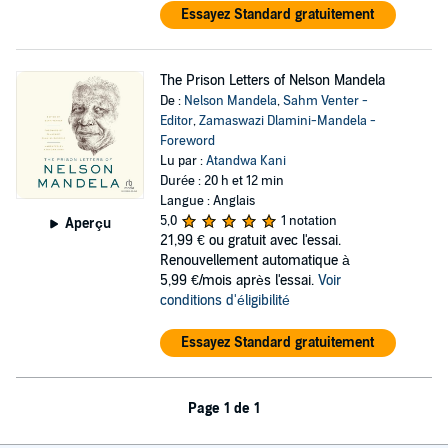
Essayez Standard gratuitement
The Prison Letters of Nelson Mandela
De :
Nelson Mandela
,
Sahm Venter -
Editor
,
Zamaswazi Dlamini-Mandela -
Foreword
Lu par :
Atandwa Kani
Durée : 20 h et 12 min
Langue : Anglais
5,0
1 notation
Aperçu
21,99 €
ou gratuit avec l'essai.
Renouvellement automatique à
5,99 €/mois après l'essai.
Voir
conditions d'éligibilité
Essayez Standard gratuitement
Page 1 de 1