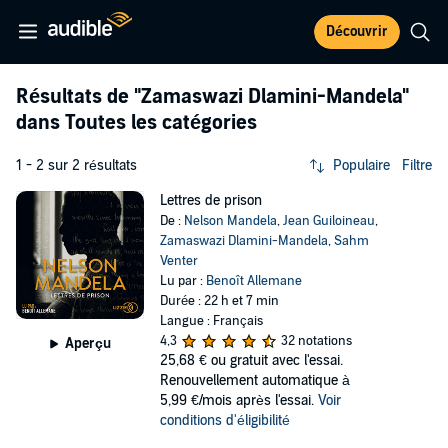
Découvrir
Résultats de
"Zamaswazi Dlamini-Mandela"
dans Toutes les catégories
1 - 2 sur 2 résultats
Populaire
Filtre
Lettres de prison
De :
Nelson Mandela
,
Jean Guiloineau
,
Zamaswazi Dlamini-Mandela
,
Sahm
Venter
Lu par :
Benoît Allemane
Durée : 22 h et 7 min
Langue : Français
4,3
32 notations
Aperçu
25,68 €
ou gratuit avec l'essai.
Renouvellement automatique à
5,99 €/mois après l'essai.
Voir
conditions d'éligibilité