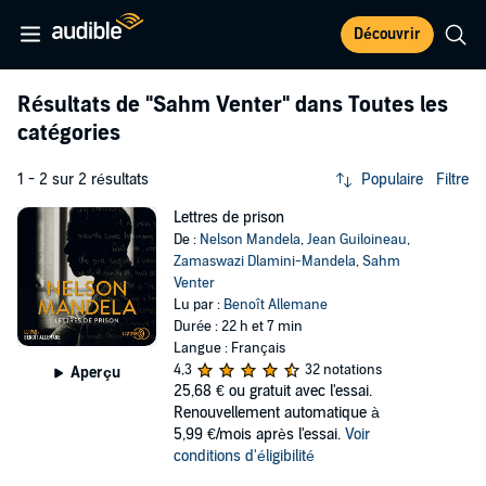
Découvrir
Résultats de
"Sahm Venter"
dans Toutes les
catégories
1 - 2 sur 2 résultats
Populaire
Filtre
Lettres de prison
De :
Nelson Mandela
,
Jean Guiloineau
,
Zamaswazi Dlamini-Mandela
,
Sahm
Venter
Lu par :
Benoît Allemane
Durée : 22 h et 7 min
Langue : Français
4,3
32 notations
Aperçu
25,68 €
ou gratuit avec l'essai.
Renouvellement automatique à
5,99 €/mois après l'essai.
Voir
conditions d'éligibilité