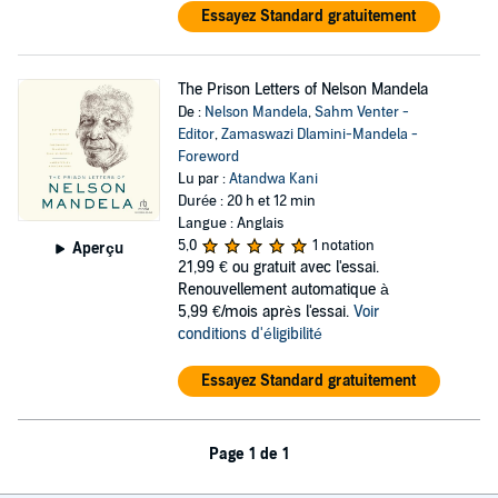
Essayez Standard gratuitement
The Prison Letters of Nelson Mandela
De :
Nelson Mandela
,
Sahm Venter -
Editor
,
Zamaswazi Dlamini-Mandela -
Foreword
Lu par :
Atandwa Kani
Durée : 20 h et 12 min
Langue : Anglais
5,0
1 notation
Aperçu
21,99 €
ou gratuit avec l'essai.
Renouvellement automatique à
5,99 €/mois après l'essai.
Voir
conditions d'éligibilité
Essayez Standard gratuitement
Page 1 de 1