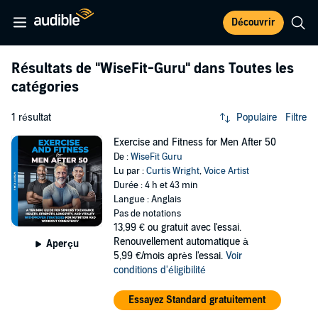
Découvrir
Résultats de
"WiseFit-Guru"
dans Toutes les
catégories
1 résultat
Populaire
Filtre
Exercise and Fitness for Men After 50
De :
WiseFit Guru
Lu par :
Curtis Wright
,
Voice Artist
Durée : 4 h et 43 min
Langue : Anglais
Pas de notations
13,99 €
ou gratuit avec l'essai.
Renouvellement automatique à
Aperçu
5,99 €/mois après l'essai.
Voir
conditions d'éligibilité
Essayez Standard gratuitement