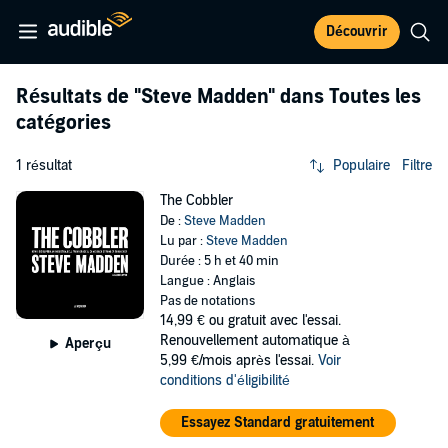
Découvrir
Résultats de
"Steve Madden"
dans Toutes les
catégories
1 résultat
Populaire
Filtre
The Cobbler
De :
Steve Madden
Lu par :
Steve Madden
Durée : 5 h et 40 min
Langue : Anglais
Pas de notations
14,99 €
ou gratuit avec l'essai.
Renouvellement automatique à
Aperçu
5,99 €/mois après l'essai.
Voir
conditions d'éligibilité
Essayez Standard gratuitement