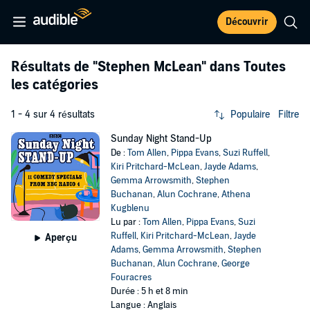
Découvrir
Résultats de
"Stephen McLean"
dans Toutes
les catégories
1 - 4 sur 4 résultats
Populaire
Filtre
Sunday Night Stand-Up
De :
Tom Allen
,
Pippa Evans
,
Suzi Ruffell
,
Kiri Pritchard-McLean
,
Jayde Adams
,
Gemma Arrowsmith
,
Stephen
Buchanan
,
Alun Cochrane
,
Athena
Kugblenu
Lu par :
Tom Allen
,
Pippa Evans
,
Suzi
Ruffell
,
Kiri Pritchard-McLean
,
Jayde
Aperçu
Adams
,
Gemma Arrowsmith
,
Stephen
Buchanan
,
Alun Cochrane
,
George
Fouracres
Durée : 5 h et 8 min
Langue : Anglais