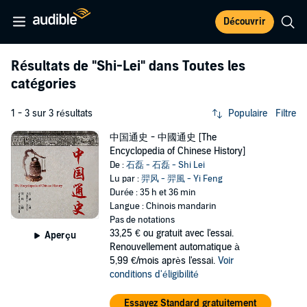
Découvrir
Résultats de
"Shi-Lei"
dans Toutes les
catégories
1 - 3 sur 3 résultats
Populaire
Filtre
中国通史 - 中國通史 [The
Encyclopedia of Chinese History]
De :
石磊 - 石磊 - Shi Lei
Lu par :
羿风 - 羿風 - Yi Feng
Durée : 35 h et 36 min
Langue : Chinois mandarin
Pas de notations
33,25 €
ou gratuit avec l'essai.
Aperçu
Renouvellement automatique à
5,99 €/mois après l'essai.
Voir
conditions d'éligibilité
Essayez Standard gratuitement