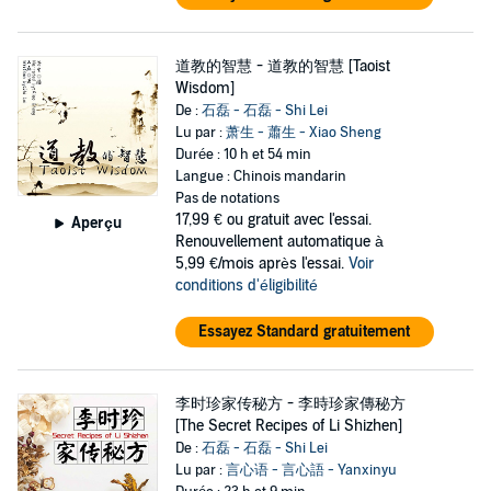
道教的智慧 - 道教的智慧 [Taoist
Wisdom]
De :
石磊 - 石磊 - Shi Lei
Lu par :
萧生 - 蕭生 - Xiao Sheng
Durée : 10 h et 54 min
Langue : Chinois mandarin
Pas de notations
17,99 €
ou gratuit avec l'essai.
Aperçu
Renouvellement automatique à
5,99 €/mois après l'essai.
Voir
conditions d'éligibilité
Essayez Standard gratuitement
李时珍家传秘方 - 李時珍家傳秘方
[The Secret Recipes of Li Shizhen]
De :
石磊 - 石磊 - Shi Lei
Lu par :
言心语 - 言心語 - Yanxinyu