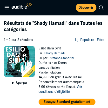
Découvrir
Résultats de
"Shady Hamadi"
dans Toutes les
catégories
1 - 2 sur 2 résultats
Populaire
Filtre
Esilio dalla Siria
De :
Shady Hamadi
Lu par :
Stefano Sfondrini
Durée : 4 h et 10 min
Langue : Italien
Pas de notations
14,99 €
ou gratuit avec l'essai.
Renouvellement automatique à
Aperçu
5,99 €/mois après l'essai.
Voir
conditions d'éligibilité
Essayez Standard gratuitement