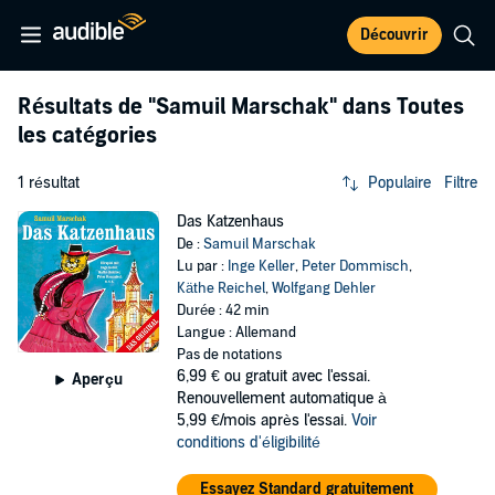
Découvrir
Résultats de
"Samuil Marschak"
dans Toutes
les catégories
1 résultat
Populaire
Filtre
Das Katzenhaus
De :
Samuil Marschak
Lu par :
Inge Keller
,
Peter Dommisch
,
Käthe Reichel
,
Wolfgang Dehler
Durée : 42 min
Langue : Allemand
Pas de notations
6,99 €
ou gratuit avec l'essai.
Aperçu
Renouvellement automatique à
5,99 €/mois après l'essai.
Voir
conditions d'éligibilité
Essayez Standard gratuitement