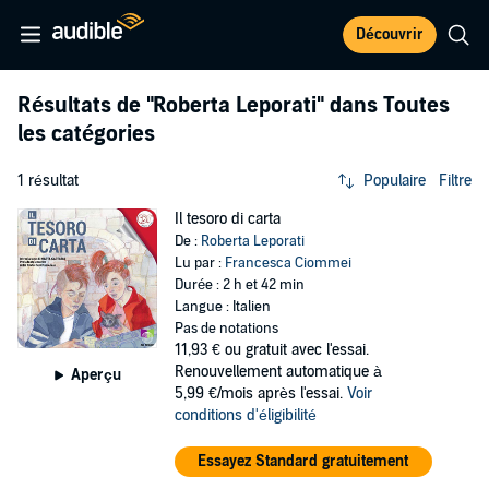
Découvrir
Résultats de
"Roberta Leporati"
dans Toutes
les catégories
1 résultat
Populaire
Filtre
Il tesoro di carta
De :
Roberta Leporati
Lu par :
Francesca Ciommei
Durée : 2 h et 42 min
Langue : Italien
Pas de notations
11,93 €
ou gratuit avec l'essai.
Renouvellement automatique à
Aperçu
5,99 €/mois après l'essai.
Voir
conditions d'éligibilité
Essayez Standard gratuitement