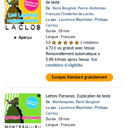
de texte
De :
René Bougival
,
Pierre-Ambroise-
François Choderlos de Laclos
Lu par :
Laurence Wajntreter
,
Philippe
Carriou
Durée : 29 min
Langue : Français
Aperçu
5,0
2 notations
4,73 €
ou gratuit avec l'essai.
Renouvellement automatique à
5,99 €/mois après l'essai.
Voir
conditions d'éligibilité
Essayez Standard gratuitement
Lettres Persanes. Explication de texte
De :
Montesquieu
,
René Bougival
Lu par :
Laurence Wajntreter
,
Philippe
Carriou
Durée : 29 min
Langue : Français