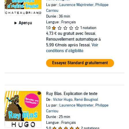
Lu par :
Laurence Wajntreter
,
Philippe
Carriou
Durée : 36 min
Langue : Français
Aperçu
1,0
1 notation
4,73 €
ou gratuit avec l'essai.
Renouvellement automatique à
5,99 €/mois après l'essai.
Voir
conditions d'éligibilité
Essayez Standard gratuitement
Ruy Blas. Explication de texte
De :
Victor Hugo
,
René Bougival
Lu par :
Laurence Wajntreter
,
Philippe
Carriou
Durée : 25 min
Langue : Français
5,0
2 notations