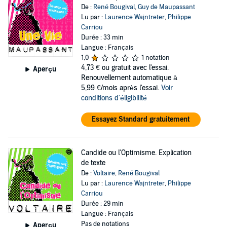
De :
René Bougival
,
Guy de Maupassant
Lu par :
Laurence Wajntreter
,
Philippe
Carriou
Durée : 33 min
Langue : Français
1,0
1 notation
4,73 €
ou gratuit avec l'essai.
Aperçu
Renouvellement automatique à
5,99 €/mois après l'essai.
Voir
conditions d'éligibilité
Essayez Standard gratuitement
Candide ou l'Optimisme. Explication
de texte
De :
Voltaire
,
René Bougival
Lu par :
Laurence Wajntreter
,
Philippe
Carriou
Durée : 29 min
Langue : Français
Pas de notations
Aperçu