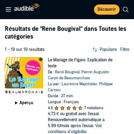
Découvrir
Résultats de
"Rene Bougival"
dans Toutes les
catégories
1 - 19 sur 19 résultats
Populaire
Filtre
Le Mariage de Figaro. Explication de
texte
De :
René Bougival
,
Pierre-Augustin
Caron de Beaumarchais
Lu par :
Laurence Wajntreter
,
Philippe
Carriou
Durée : 27 min
Langue : Français
Aperçu
4,6
7 notations
4,73 €
ou gratuit avec l'essai.
Renouvellement automatique à
5,99 €/mois après l'essai.
Voir
conditions d'éligibilité