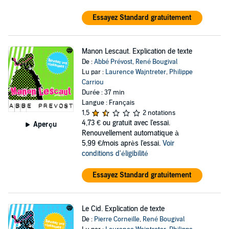
Essayez Standard gratuitement
Manon Lescaut. Explication de texte
De :
Abbé Prévost
,
René Bougival
Lu par :
Laurence Wajntreter
,
Philippe
Carriou
Durée : 37 min
Langue : Français
1,5
2 notations
4,73 €
ou gratuit avec l'essai.
Aperçu
Renouvellement automatique à
5,99 €/mois après l'essai.
Voir
conditions d'éligibilité
Essayez Standard gratuitement
Le Cid. Explication de texte
De :
Pierre Corneille
,
René Bougival