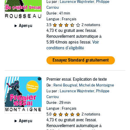
Lu par :
Laurence Wajntreter
,
Philippe
Carriou
Durée : 41 min
Langue : Français
3,5
2 notations
Aperçu
4,73 €
ou gratuit avec l'essai.
Renouvellement automatique à
5,99 €/mois après l'essai.
Voir
conditions d'éligibilité
Essayez Standard gratuitement
Premier essai. Explication de texte
De :
René Bougival
,
Michel de Montaigne
Lu par :
Laurence Wajntreter
,
Philippe
Carriou
Durée : 29 min
Langue : Français
5,0
2 notations
4,73 €
ou gratuit avec l'essai.
Aperçu
Renouvellement automatique à