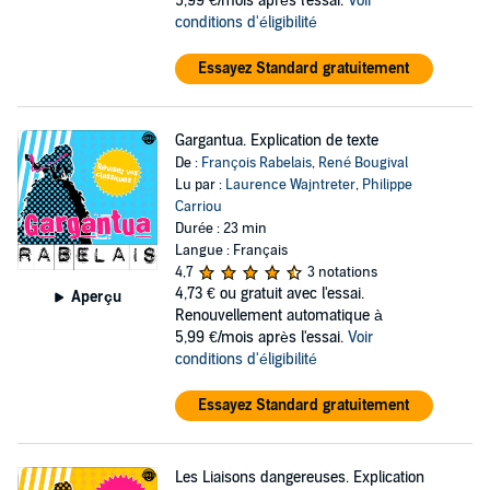
5,99 €/mois après l'essai.
Voir
conditions d'éligibilité
Essayez Standard gratuitement
Gargantua. Explication de texte
De :
François Rabelais
,
René Bougival
Lu par :
Laurence Wajntreter
,
Philippe
Carriou
Durée : 23 min
Langue : Français
4,7
3 notations
4,73 €
ou gratuit avec l'essai.
Aperçu
Renouvellement automatique à
5,99 €/mois après l'essai.
Voir
conditions d'éligibilité
Essayez Standard gratuitement
Les Liaisons dangereuses. Explication