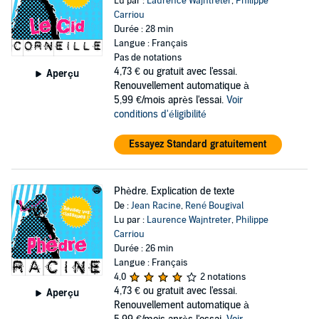
Lu par :
Laurence Wajntreter
,
Philippe
Carriou
Durée : 28 min
Langue : Français
Pas de notations
4,73 €
ou gratuit avec l'essai.
Aperçu
Renouvellement automatique à
5,99 €/mois après l'essai.
Voir
conditions d'éligibilité
Essayez Standard gratuitement
Phèdre. Explication de texte
De :
Jean Racine
,
René Bougival
Lu par :
Laurence Wajntreter
,
Philippe
Carriou
Durée : 26 min
Langue : Français
4,0
2 notations
4,73 €
ou gratuit avec l'essai.
Aperçu
Renouvellement automatique à