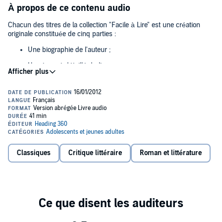
À propos de ce contenu audio
Chacun des titres de la collection "Facile à Lire" est une création
originale constituée de cinq parties :
Une biographie de l'auteur ;
Un résumé détaillé du livre ;
Une analyse du livre ;
Deux extraits représentatifs de l'œuvre.
"Facile à lire" est une collection de titres qui vous entraîne à la
découverte des grandes œuvres classiques de la littérature
française. Cet outil pédagogique est destiné à accompagner les
Classiques
Critique littéraire
Roman et littérature
lycéens dans leurs études. Plus généralement, elle s'adresse à tous
les amoureux de la littérature qui souhaitent revisiter ou découvrir
de façon ludique nos grands classiques.© 2007, Heading 360