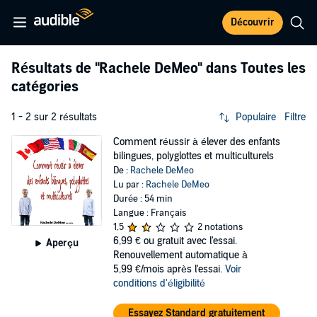
Découvrir
Résultats de
"Rachele DeMeo"
dans Toutes les
catégories
1 - 2 sur 2 résultats
Populaire
Filtre
Comment réussir à élever des enfants
bilingues, polyglottes et multiculturels
De :
Rachele DeMeo
Lu par :
Rachele DeMeo
Durée : 54 min
Langue : Français
1,5
2 notations
6,99 €
ou gratuit avec l'essai.
Aperçu
Renouvellement automatique à
5,99 €/mois après l'essai.
Voir
conditions d'éligibilité
Essayez Standard gratuitement