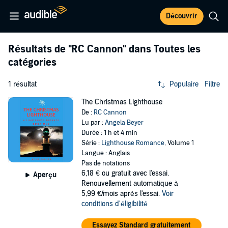
Découvrir
Résultats de
"RC Cannon"
dans Toutes les
catégories
1 résultat
Populaire
Filtre
The Christmas Lighthouse
De :
RC Cannon
Lu par :
Angela Beyer
Durée : 1 h et 4 min
Série :
Lighthouse Romance
, Volume 1
Langue : Anglais
Pas de notations
6,18 €
ou gratuit avec l'essai.
Aperçu
Renouvellement automatique à
5,99 €/mois après l'essai.
Voir
conditions d'éligibilité
Essayez Standard gratuitement