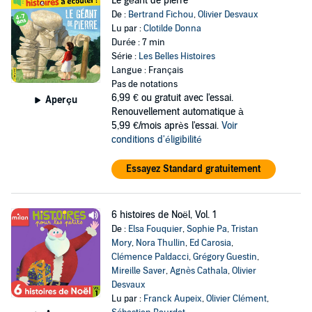
Le géant de pierre
De :
Bertrand Fichou
,
Olivier Desvaux
Lu par :
Clotilde Donna
Durée : 7 min
Série :
Les Belles Histoires
Langue : Français
Pas de notations
6,99 €
ou gratuit avec l'essai.
Aperçu
Renouvellement automatique à
5,99 €/mois après l'essai.
Voir
conditions d'éligibilité
Essayez Standard gratuitement
6 histoires de Noël, Vol. 1
De :
Elsa Fouquier
,
Sophie Pa
,
Tristan
Mory
,
Nora Thullin
,
Ed Carosia
,
Clémence Paldacci
,
Grégory Guestin
,
Mireille Saver
,
Agnès Cathala
,
Olivier
Desvaux
Lu par :
Franck Aupeix
,
Olivier Clément
,