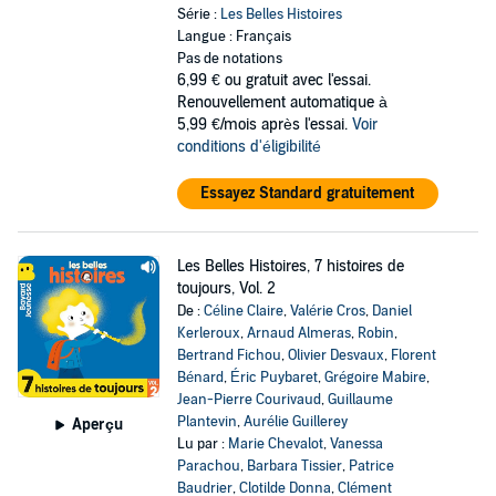
Série :
Les Belles Histoires
Langue : Français
Pas de notations
6,99 €
ou gratuit avec l'essai.
Renouvellement automatique à
5,99 €/mois après l'essai.
Voir
conditions d'éligibilité
Essayez Standard gratuitement
Les Belles Histoires, 7 histoires de
toujours, Vol. 2
De :
Céline Claire
,
Valérie Cros
,
Daniel
Kerleroux
,
Arnaud Almeras
,
Robin
,
Bertrand Fichou
,
Olivier Desvaux
,
Florent
Bénard
,
Éric Puybaret
,
Grégoire Mabire
,
Jean-Pierre Courivaud
,
Guillaume
Plantevin
,
Aurélie Guillerey
Aperçu
Lu par :
Marie Chevalot
,
Vanessa
Parachou
,
Barbara Tissier
,
Patrice
Baudrier
,
Clotilde Donna
,
Clément