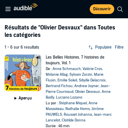
Découvrir
Résultats de
"Olivier Desvaux"
dans Toutes
les catégories
1 - 6 sur 6 résultats
Populaire
Filtre
Les Belles Histoires, 7 histoires de
toujours, Vol. 1
De :
Anne Schmauch
,
Valérie Cros
,
Mélanie Allag
,
Sylvain Zorzin
,
Marie
Flusin
,
Emilie Soleil
,
Sibylle Delacroix
,
Bertrand Fichou
,
Andrew Joyner
,
Jean-
Pierre Courivaud
,
Olivier Desvaux
,
Anne
Bailly
,
Luciano Lozano
Aperçu
Lu par :
Stéphane Miquel
,
Anne
Massoteau
,
Nathalie Homs
,
Jérôme
PAUWELS
,
Rousset Johanna
,
Jean-marc
Lancelot
,
Clotilde Donna
Durée : 46 min