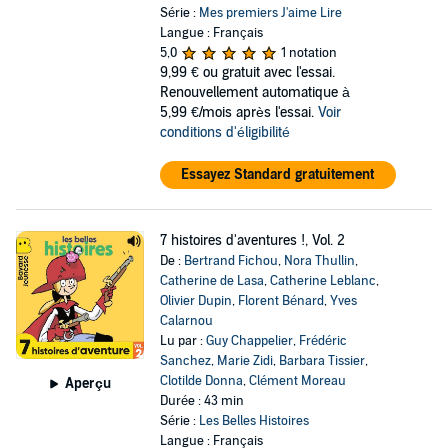
Série :
Mes premiers J'aime Lire
Langue : Français
5,0
1 notation
9,99 €
ou gratuit avec l'essai.
Renouvellement automatique à
5,99 €/mois après l'essai.
Voir
conditions d'éligibilité
Essayez Standard gratuitement
7 histoires d'aventures !, Vol. 2
De :
Bertrand Fichou
,
Nora Thullin
,
Catherine de Lasa
,
Catherine Leblanc
,
Olivier Dupin
,
Florent Bénard
,
Yves
Calarnou
Lu par :
Guy Chappelier
,
Frédéric
Sanchez
,
Marie Zidi
,
Barbara Tissier
,
Clotilde Donna
,
Clément Moreau
Aperçu
Durée : 43 min
Série :
Les Belles Histoires
Langue : Français