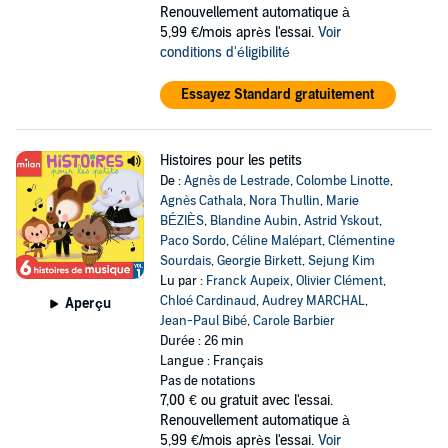
Renouvellement automatique à
5,99 €/mois après l'essai.
Voir
conditions d'éligibilité
Essayez Standard gratuitement
Histoires pour les petits
De :
Agnès de Lestrade
,
Colombe Linotte
,
Agnès Cathala
,
Nora Thullin
,
Marie
BÉZIÈS
,
Blandine Aubin
,
Astrid Yskout
,
Paco Sordo
,
Céline Malépart
,
Clémentine
Sourdais
,
Georgie Birkett
,
Sejung Kim
Lu par :
Franck Aupeix
,
Olivier Clément
,
Chloé Cardinaud
,
Audrey MARCHAL
,
Aperçu
Jean-Paul Bibé
,
Carole Barbier
Durée : 26 min
Langue : Français
Pas de notations
7,00 €
ou gratuit avec l'essai.
Renouvellement automatique à
5,99 €/mois après l'essai.
Voir