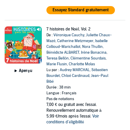
Essayez Standard gratuitement
7 histoires de Noël, Vol. 2
De :
Véronique Cauchy
,
Juliette Chaux-
Mazé
,
Catherine Metzmeyer
,
Isabelle
Collioud-Marichallot
,
Nora Thullin
,
Bénédicte ALBARET
,
Irène Bonacina
,
Teresa Bellón
,
Clémentine Sourdais
,
Marie Flusin
,
Charlotte Molas
Lu par :
Audrey MARCHAL
,
Sébastien
Aperçu
Bourdet
,
Chloé Cardinaud
,
Jean-Paul
Bibé
Durée : 38 min
Langue : Français
Pas de notations
7,00 €
ou gratuit avec l'essai.
Renouvellement automatique à
5,99 €/mois après l'essai.
Voir
conditions d'éligibilité