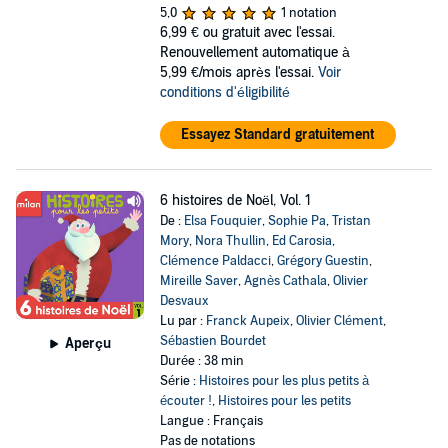
5,0
1 notation
6,99 €
ou gratuit avec l'essai.
Renouvellement automatique à
5,99 €/mois après l'essai.
Voir
conditions d'éligibilité
Essayez Standard gratuitement
6 histoires de Noël, Vol. 1
De :
Elsa Fouquier
,
Sophie Pa
,
Tristan
Mory
,
Nora Thullin
,
Ed Carosia
,
Clémence Paldacci
,
Grégory Guestin
,
Mireille Saver
,
Agnès Cathala
,
Olivier
Desvaux
Lu par :
Franck Aupeix
,
Olivier Clément
,
Sébastien Bourdet
Aperçu
Durée : 38 min
Série :
Histoires pour les plus petits à
écouter !
,
Histoires pour les petits
Langue : Français
Pas de notations