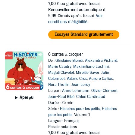
7,00 €
ou gratuit avec l'essai.
Renouvellement automatique à
5,99 €/mois après l'essai.
Voir
conditions d'éligibilité
Essayez Standard gratuitement
6 contes à croquer
De :
Ghislaine Biondi
,
Alexandra Pichard
,
Marie Caudry
,
Maximiliano Luchini
,
Magali Clavelet
,
Mireille Saver
,
Julie
Colombet
,
Valérie Cros
,
Aurore Callias
,
Nora Thullin
,
Jean Leroy
Lu par :
Anne Lehmann
,
Olivier Clément
,
Jean-Paul Bibé
,
Chloé Cardinaud
Aperçu
Durée : 25 min
Série :
Histoires pour les petits
,
Histoires
pour les petits
, Volume 1
Langue : Français
Pas de notations
7,00 €
ou gratuit avec l'essai.