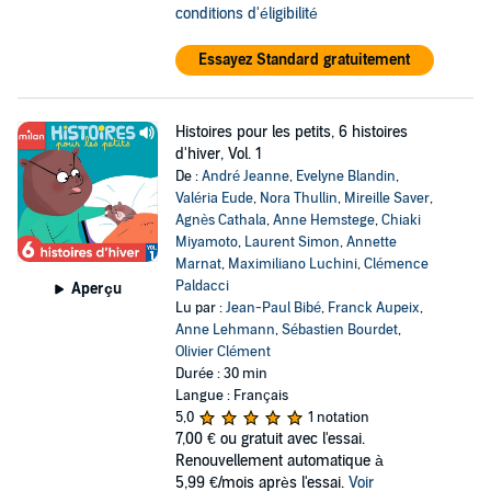
conditions d'éligibilité
Essayez Standard gratuitement
Histoires pour les petits, 6 histoires
d'hiver, Vol. 1
De :
André Jeanne
,
Evelyne Blandin
,
Valéria Eude
,
Nora Thullin
,
Mireille Saver
,
Agnès Cathala
,
Anne Hemstege
,
Chiaki
Miyamoto
,
Laurent Simon
,
Annette
Marnat
,
Maximiliano Luchini
,
Clémence
Paldacci
Aperçu
Lu par :
Jean-Paul Bibé
,
Franck Aupeix
,
Anne Lehmann
,
Sébastien Bourdet
,
Olivier Clément
Durée : 30 min
Langue : Français
5,0
1 notation
7,00 €
ou gratuit avec l'essai.
Renouvellement automatique à
5,99 €/mois après l'essai.
Voir