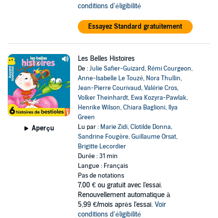
conditions d'éligibilité
Essayez Standard gratuitement
Les Belles Histoires
De :
Julie Safier-Guizard
,
Rémi Courgeon
,
Anne-Isabelle Le Touzé
,
Nora Thullin
,
Jean-Pierre Courivaud
,
Valérie Cros
,
Volker Theinhardt
,
Ewa Kozyra-Pawlak
,
Henrike Wilson
,
Chiara Baglioni
,
Ilya
Green
Lu par :
Marie Zidi
,
Clotilde Donna
,
Aperçu
Sandrine Fougère
,
Guillaume Orsat
,
Brigitte Lecordier
Durée : 31 min
Langue : Français
Pas de notations
7,00 €
ou gratuit avec l'essai.
Renouvellement automatique à
5,99 €/mois après l'essai.
Voir
conditions d'éligibilité