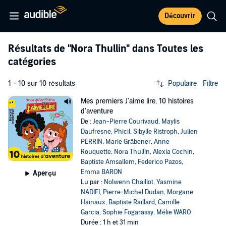
Découvrir
Résultats de
"Nora Thullin"
dans Toutes les
catégories
1 - 10 sur 10 résultats
Populaire
Filtre
Mes premiers J'aime lire, 10 histoires
d'aventure
De :
Jean-Pierre Courivaud
,
Maylis
Daufresne
,
Phicil
,
Sibylle Ristroph
,
Julien
PERRIN
,
Marie Gräbener
,
Anne
Rouquette
,
Nora Thullin
,
Alexia Cochin
,
Baptiste Amsallem
,
Federico Pazos
,
Emma BARON
Aperçu
Lu par :
Nolwenn Chaillot
,
Yasmine
NADIFI
,
Pierre-Michel Dudan
,
Morgane
Hainaux
,
Baptiste Raillard
,
Camille
Garcia
,
Sophie Fogarassy
,
Mélie WARO
Durée : 1 h et 31 min