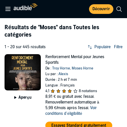
Découvrir
Résultats de
"Moses"
dans Toutes les
catégories
1 - 20 sur 445 résultats
Populaire
Filtre
Renforcement Mental pour Jeunes
Sportifs
De :
Troy Horne
,
Moses Horne
Lu par :
Alexis
Durée : 2 h et 7 min
Langue : Français
4,1
8 notations
8,91 €
ou gratuit avec l'essai.
Aperçu
Renouvellement automatique à
5,99 €/mois après l'essai.
Voir
conditions d'éligibilité
Essayez Standard gratuitement