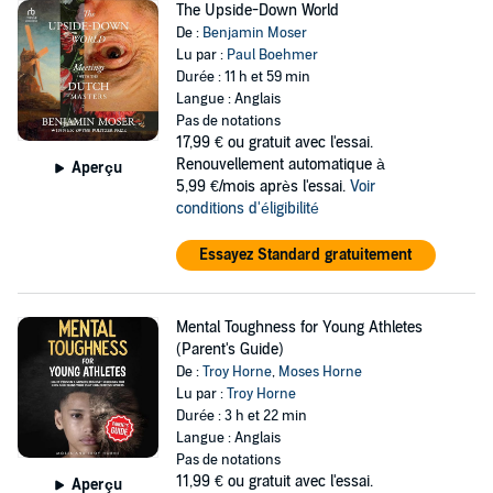
The Upside-Down World
De :
Benjamin Moser
Lu par :
Paul Boehmer
Durée : 11 h et 59 min
Langue : Anglais
Pas de notations
17,99 €
ou gratuit avec l'essai.
Renouvellement automatique à
Aperçu
5,99 €/mois après l'essai.
Voir
conditions d'éligibilité
Essayez Standard gratuitement
Mental Toughness for Young Athletes
(Parent's Guide)
De :
Troy Horne
,
Moses Horne
Lu par :
Troy Horne
Durée : 3 h et 22 min
Langue : Anglais
Pas de notations
11,99 €
ou gratuit avec l'essai.
Aperçu