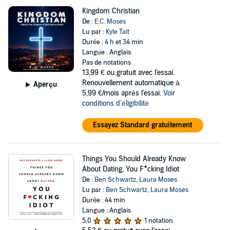
Kingdom Christian
De :
E.C. Moses
Lu par :
Kyle Tait
Durée : 4 h et 34 min
Langue : Anglais
Pas de notations
13,99 €
ou gratuit avec l'essai.
Renouvellement automatique à
Aperçu
5,99 €/mois après l'essai.
Voir
conditions d'éligibilité
Essayez Standard gratuitement
Things You Should Already Know
About Dating, You F*cking Idiot
De :
Ben Schwartz
,
Laura Moses
Lu par :
Ben Schwartz
,
Laura Moses
Durée : 44 min
Langue : Anglais
5,0
1 notation