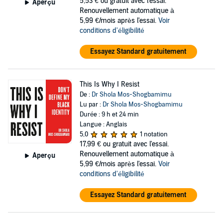
5,53 €
ou gratuit avec l'essai.
Aperçu
Renouvellement automatique à
5,99 €/mois après l'essai.
Voir
conditions d'éligibilité
Essayez Standard gratuitement
This Is Why I Resist
De :
Dr Shola Mos-Shogbamimu
Lu par :
Dr Shola Mos-Shogbamimu
Durée : 9 h et 24 min
Langue : Anglais
5,0
1 notation
17,99 €
ou gratuit avec l'essai.
Renouvellement automatique à
Aperçu
5,99 €/mois après l'essai.
Voir
conditions d'éligibilité
Essayez Standard gratuitement