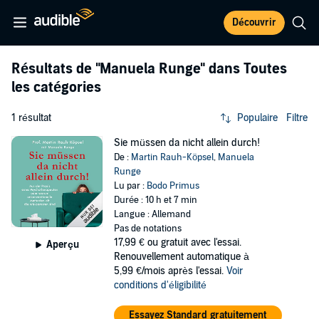
Découvrir
Résultats de
"Manuela Runge"
dans Toutes
les catégories
1 résultat
Populaire
Filtre
Sie müssen da nicht allein durch!
De :
Martin Rauh-Köpsel
,
Manuela
Runge
Lu par :
Bodo Primus
Durée : 10 h et 7 min
Langue : Allemand
Pas de notations
17,99 €
ou gratuit avec l'essai.
Aperçu
Renouvellement automatique à
5,99 €/mois après l'essai.
Voir
conditions d'éligibilité
Essayez Standard gratuitement