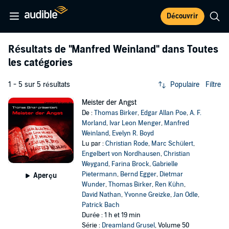
Découvrir
Résultats de
"Manfred Weinland"
dans Toutes
les catégories
1 - 5 sur 5 résultats
Populaire
Filtre
Meister der Angst
De :
Thomas Birker
,
Edgar Allan Poe
,
A. F.
Morland
,
Ivar Leon Menger
,
Manfred
Weinland
,
Evelyn R. Boyd
Lu par :
Christian Rode
,
Marc Schülert
,
Engelbert von Nordhausen
,
Christian
Weygand
,
Farina Brock
,
Gabrielle
Pietermann
,
Bernd Egger
,
Dietmar
Aperçu
Wunder
,
Thomas Birker
,
Ren Kühn
,
David Nathan
,
Yvonne Greizke
,
Jan Odle
,
Patrick Bach
Durée : 1 h et 19 min
Série :
Dreamland Grusel
, Volume 50