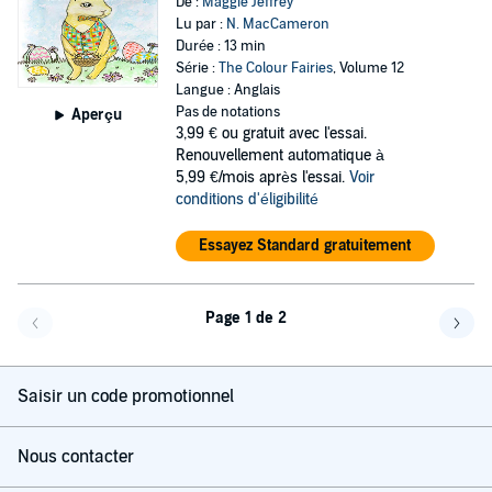
De :
Maggie Jeffrey
Lu par :
N. MacCameron
Durée : 13 min
Série :
The Colour Fairies
, Volume 12
Langue : Anglais
Pas de notations
Aperçu
3,99 €
ou gratuit avec l'essai.
Renouvellement automatique à
5,99 €/mois après l'essai.
Voir
conditions d'éligibilité
Essayez Standard gratuitement
Page 1 de 2
Page précédente
Page 
Saisir un code promotionnel
Nous contacter