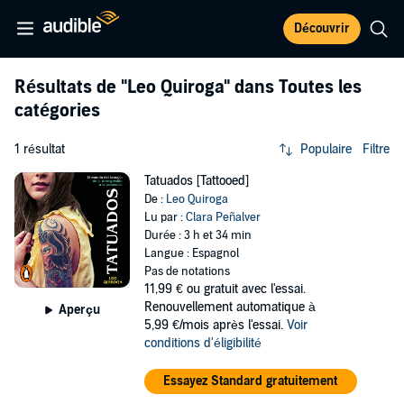
Découvrir
Résultats de
"Leo Quiroga"
dans Toutes les
catégories
1 résultat
Populaire
Filtre
Tatuados [Tattooed]
De :
Leo Quiroga
Lu par :
Clara Peñalver
Durée : 3 h et 34 min
Langue : Espagnol
Pas de notations
11,99 €
ou gratuit avec l'essai.
Renouvellement automatique à
Aperçu
5,99 €/mois après l'essai.
Voir
conditions d'éligibilité
Essayez Standard gratuitement