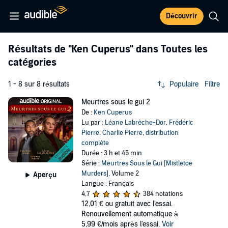
Découvrir
Résultats de
"Ken Cuperus"
dans Toutes les
catégories
1 - 8 sur 8 résultats
Populaire
Filtre
Meurtres sous le gui 2
De :
Ken Cuperus
Lu par :
Léane Labrèche-Dor
,
Frédéric
Pierre
,
Charlie Pierre
,
distribution
complète
Durée : 3 h et 45 min
Série :
Meurtres Sous le Gui [Mistletoe
Murders]
, Volume 2
Aperçu
Langue : Français
4,7
384 notations
12,01 €
ou gratuit avec l'essai.
Renouvellement automatique à
5,99 €/mois après l'essai.
Voir