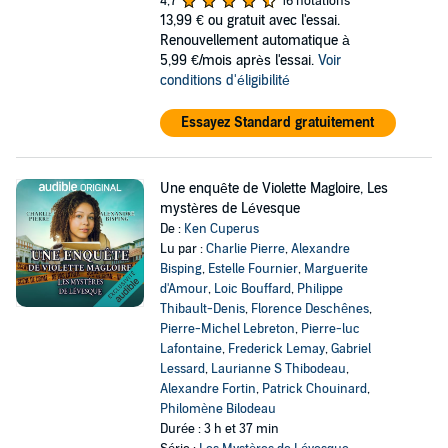
4,7
16 notations
13,99 €
ou gratuit avec l'essai.
Renouvellement automatique à
5,99 €/mois après l'essai.
Voir
conditions d'éligibilité
Essayez Standard gratuitement
Une enquête de Violette Magloire, Les
mystères de Lévesque
De :
Ken Cuperus
Lu par :
Charlie Pierre
,
Alexandre
Bisping
,
Estelle Fournier
,
Marguerite
d'Amour
,
Loic Bouffard
,
Philippe
Thibault-Denis
,
Florence Deschênes
,
Pierre-Michel Lebreton
,
Pierre-luc
Lafontaine
,
Frederick Lemay
,
Gabriel
Lessard
,
Laurianne S Thibodeau
,
Alexandre Fortin
,
Patrick Chouinard
,
Philomène Bilodeau
Durée : 3 h et 37 min