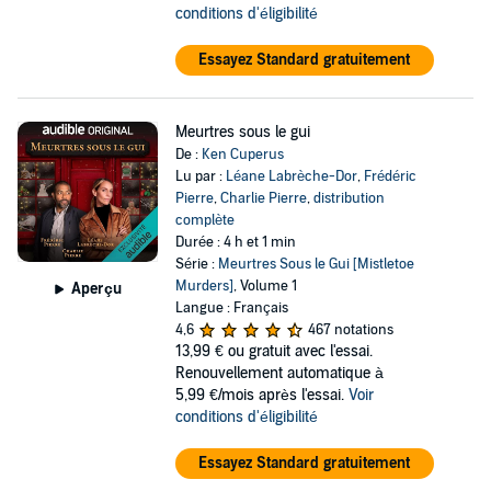
conditions d'éligibilité
Essayez Standard gratuitement
Meurtres sous le gui
De :
Ken Cuperus
Lu par :
Léane Labrèche-Dor
,
Frédéric
Pierre
,
Charlie Pierre
,
distribution
complète
Durée : 4 h et 1 min
Série :
Meurtres Sous le Gui [Mistletoe
Murders]
, Volume 1
Aperçu
Langue : Français
4,6
467 notations
13,99 €
ou gratuit avec l'essai.
Renouvellement automatique à
5,99 €/mois après l'essai.
Voir
conditions d'éligibilité
Essayez Standard gratuitement