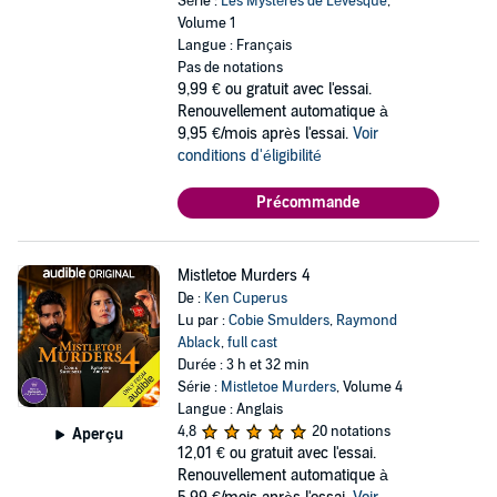
Série :
Les Mystères de Lévesque
,
Volume 1
Langue : Français
Pas de notations
9,99 €
ou gratuit avec l'essai.
Renouvellement automatique à
9,95 €/mois après l'essai.
Voir
conditions d'éligibilité
Précommande
Mistletoe Murders 4
De :
Ken Cuperus
Lu par :
Cobie Smulders
,
Raymond
Ablack
,
full cast
Durée : 3 h et 32 min
Série :
Mistletoe Murders
, Volume 4
Langue : Anglais
4,8
20 notations
Aperçu
12,01 €
ou gratuit avec l'essai.
Renouvellement automatique à