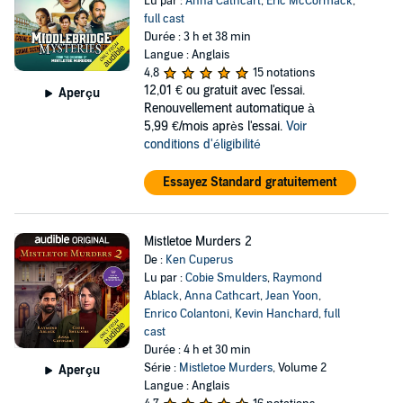
Lu par :
Anna Cathcart
,
Eric McCormack
,
full cast
Durée : 3 h et 38 min
Langue : Anglais
4,8
15 notations
12,01 €
ou gratuit avec l'essai.
Aperçu
Renouvellement automatique à
5,99 €/mois après l'essai.
Voir
conditions d'éligibilité
Essayez Standard gratuitement
Mistletoe Murders 2
De :
Ken Cuperus
Lu par :
Cobie Smulders
,
Raymond
Ablack
,
Anna Cathcart
,
Jean Yoon
,
Enrico Colantoni
,
Kevin Hanchard
,
full
cast
Durée : 4 h et 30 min
Série :
Mistletoe Murders
, Volume 2
Aperçu
Langue : Anglais