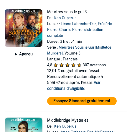
Meurtres sous le gui 3
De :
Ken Cuperus
Lu par :
Léane Labrèche-Dor
,
Frédéric
Pierre
,
Charlie Pierre
,
distribution
complète
Durée : 3 h et 54 min
Série :
Meurtres Sous le Gui [Mistletoe
Murders]
, Volume 3
Aperçu
Langue : Français
4,8
307 notations
12,01 €
ou gratuit avec l'essai.
Renouvellement automatique à
5,99 €/mois après l'essai.
Voir
conditions d'éligibilité
Essayez Standard gratuitement
Middlebridge Mysteries
De :
Ken Cuperus