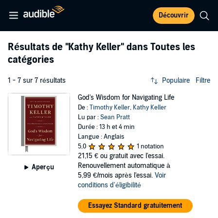
Découvrir
Résultats de
"Kathy Keller"
dans Toutes les
catégories
1 - 7 sur 7 résultats
Populaire
Filtre
God's Wisdom for Navigating Life
De :
Timothy Keller
,
Kathy Keller
Lu par :
Sean Pratt
Durée : 13 h et 4 min
Langue : Anglais
5,0
1 notation
21,15 €
ou gratuit avec l'essai.
Renouvellement automatique à
Aperçu
5,99 €/mois après l'essai.
Voir
conditions d'éligibilité
Essayez Standard gratuitement