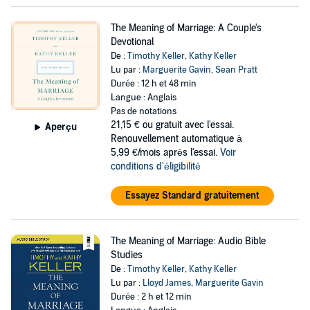
The Meaning of Marriage: A Couple's
Devotional
De :
Timothy Keller
,
Kathy Keller
Lu par :
Marguerite Gavin
,
Sean Pratt
Durée : 12 h et 48 min
Langue : Anglais
Pas de notations
21,15 €
ou gratuit avec l'essai.
Aperçu
Renouvellement automatique à
5,99 €/mois après l'essai.
Voir
conditions d'éligibilité
Essayez Standard gratuitement
The Meaning of Marriage: Audio Bible
Studies
De :
Timothy Keller
,
Kathy Keller
Lu par :
Lloyd James
,
Marguerite Gavin
Durée : 2 h et 12 min