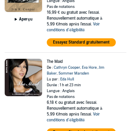
Langue : Anglais
Pas de notations
16,99 €
ou gratuit avec l'essai.
Renouvellement automatique à
Aperçu
5,99 €/mois après l'essai.
Voir
conditions d'éligibilité
Essayez Standard gratuitement
The Maid
De :
Cathryn Cooper
,
Eva Hore
,
Jim
Baker
,
Sommer Marsden
Lu par :
Eda Hull
Durée : 1 h et 23 min
Langue : Anglais
Pas de notations
6,18 €
ou gratuit avec l'essai.
Renouvellement automatique à
5,99 €/mois après l'essai.
Voir
conditions d'éligibilité