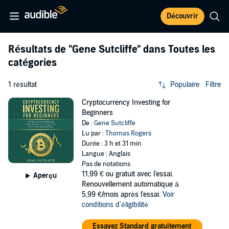
Découvrir
Résultats de
"Gene Sutcliffe"
dans Toutes les
catégories
1 résultat
Populaire
Filtre
Cryptocurrency Investing for
Beginners
De :
Gene Sutcliffe
Lu par :
Thomas Rogers
Durée : 3 h et 31 min
Langue : Anglais
Pas de notations
11,99 €
ou gratuit avec l'essai.
Aperçu
Renouvellement automatique à
5,99 €/mois après l'essai.
Voir
conditions d'éligibilité
Essayez Standard gratuitement