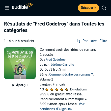
Découvrir
Résultats de
"Fred Godefroy"
dans Toutes les
catégories
1 - 4 sur 4 résultats
Populaire
Filtre
Comment avoir des idées de romans
à succès
De :
Fred Godefroy
Lu par :
Jérôme Carrette
Durée : 3 h et 5 min
Série :
Comment écrire des romans ?
,
Volume 2
Langue : Français
Aperçu
4,3
15 notations
9,99 €
ou gratuit avec l'essai.
Renouvellement automatique à
5,99 €/mois après l'essai.
Voir
conditions d'éligibilité