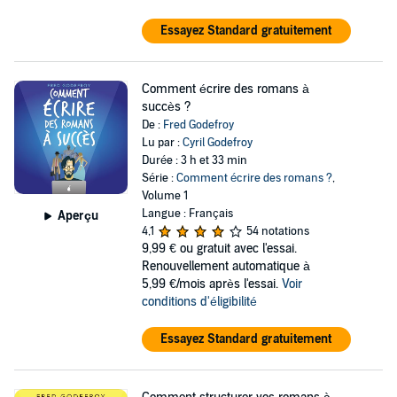
Essayez Standard gratuitement
Comment écrire des romans à
succès ?
De :
Fred Godefroy
Lu par :
Cyril Godefroy
Durée : 3 h et 33 min
Série :
Comment écrire des romans ?
,
Volume 1
Langue : Français
Aperçu
4,1
54 notations
9,99 €
ou gratuit avec l'essai.
Renouvellement automatique à
5,99 €/mois après l'essai.
Voir
conditions d'éligibilité
Essayez Standard gratuitement