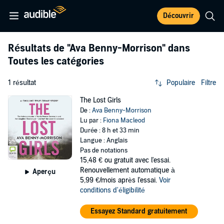
Découvrir
Résultats de
"Ava Benny-Morrison"
dans
Toutes les catégories
1 résultat
Populaire
Filtre
The Lost Girls
De :
Ava Benny-Morrison
Lu par :
Fiona Macleod
Durée : 8 h et 33 min
Langue : Anglais
Pas de notations
15,48 €
ou gratuit avec l'essai.
Renouvellement automatique à
Aperçu
5,99 €/mois après l'essai.
Voir
conditions d'éligibilité
Essayez Standard gratuitement