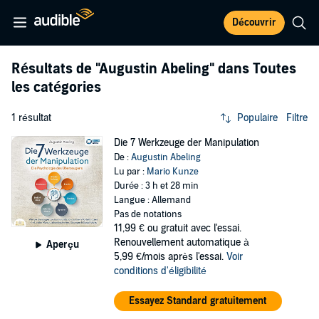
Découvrir
Résultats de
"Augustin Abeling"
dans Toutes
les catégories
1 résultat
Populaire
Filtre
Die 7 Werkzeuge der Manipulation
De :
Augustin Abeling
Lu par :
Mario Kunze
Durée : 3 h et 28 min
Langue : Allemand
Pas de notations
11,99 €
ou gratuit avec l'essai.
Renouvellement automatique à
Aperçu
5,99 €/mois après l'essai.
Voir
conditions d'éligibilité
Essayez Standard gratuitement