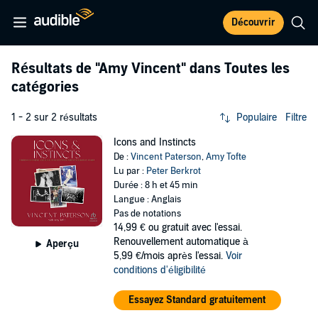
Découvrir
Résultats de
"Amy Vincent"
dans Toutes les
catégories
1 - 2 sur 2 résultats
Populaire
Filtre
Icons and Instincts
De :
Vincent Paterson
,
Amy Tofte
Lu par :
Peter Berkrot
Durée : 8 h et 45 min
Langue : Anglais
Pas de notations
14,99 €
ou gratuit avec l'essai.
Renouvellement automatique à
Aperçu
5,99 €/mois après l'essai.
Voir
conditions d'éligibilité
Essayez Standard gratuitement