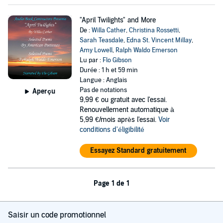
"April Twilights" and More
De :
Willa Cather
,
Christina Rossetti
,
Sarah Teasdale
,
Edna St. Vincent Millay
,
Amy Lowell
,
Ralph Waldo Emerson
Lu par :
Flo Gibson
Durée : 1 h et 59 min
Langue : Anglais
Pas de notations
Aperçu
9,99 €
ou gratuit avec l'essai.
Renouvellement automatique à
5,99 €/mois après l'essai.
Voir
conditions d'éligibilité
Essayez Standard gratuitement
Page 1 de 1
Saisir un code promotionnel