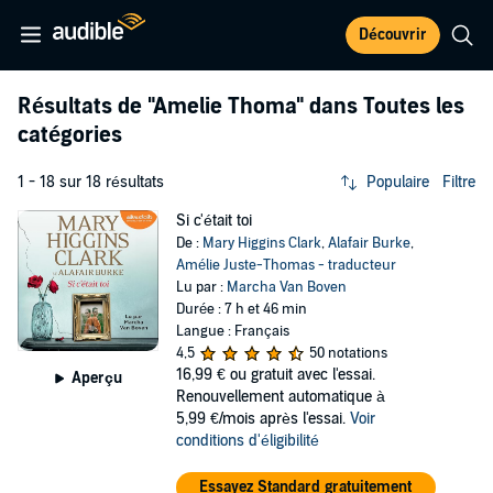
Découvrir
Résultats de
"Amelie Thoma"
dans Toutes les
catégories
1 - 18 sur 18 résultats
Populaire
Filtre
Si c'était toi
De :
Mary Higgins Clark
,
Alafair Burke
,
Amélie Juste-Thomas - traducteur
Lu par :
Marcha Van Boven
Durée : 7 h et 46 min
Langue : Français
4,5
50 notations
16,99 €
ou gratuit avec l'essai.
Aperçu
Renouvellement automatique à
5,99 €/mois après l'essai.
Voir
conditions d'éligibilité
Essayez Standard gratuitement