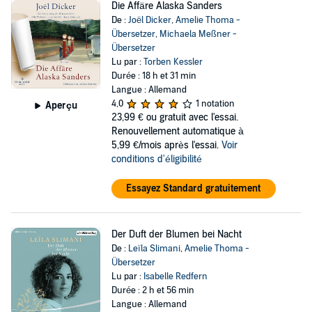
Die Affäre Alaska Sanders
De :
Joël Dicker
,
Amelie Thoma -
Übersetzer
,
Michaela Meßner -
Übersetzer
Lu par :
Torben Kessler
Durée : 18 h et 31 min
Langue : Allemand
4,0
1 notation
Aperçu
23,99 €
ou gratuit avec l'essai.
Renouvellement automatique à
5,99 €/mois après l'essai.
Voir
conditions d'éligibilité
Essayez Standard gratuitement
Der Duft der Blumen bei Nacht
De :
Leïla Slimani
,
Amelie Thoma -
Übersetzer
Lu par :
Isabelle Redfern
Durée : 2 h et 56 min
Langue : Allemand