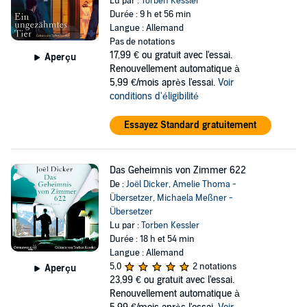
Lu par :
Torben Kessler
Durée : 9 h et 56 min
Langue : Allemand
Pas de notations
17,99 €
ou gratuit avec l'essai.
Aperçu
Renouvellement automatique à
5,99 €/mois après l'essai.
Voir
conditions d'éligibilité
Essayez Standard gratuitement
Das Geheimnis von Zimmer 622
De :
Joël Dicker
,
Amelie Thoma -
Übersetzer
,
Michaela Meßner -
Übersetzer
Lu par :
Torben Kessler
Durée : 18 h et 54 min
Langue : Allemand
5,0
2 notations
Aperçu
23,99 €
ou gratuit avec l'essai.
Renouvellement automatique à