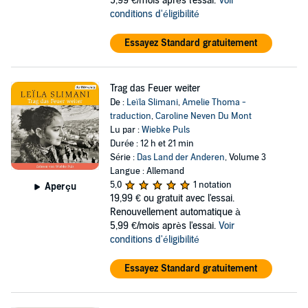
5,99 €/mois après l'essai.
Voir
conditions d'éligibilité
Essayez Standard gratuitement
Trag das Feuer weiter
De :
Leïla Slimani
,
Amelie Thoma -
traduction
,
Caroline Neven Du Mont
Lu par :
Wiebke Puls
Durée : 12 h et 21 min
Série :
Das Land der Anderen
, Volume 3
Langue : Allemand
5,0
1 notation
Aperçu
19,99 €
ou gratuit avec l'essai.
Renouvellement automatique à
5,99 €/mois après l'essai.
Voir
conditions d'éligibilité
Essayez Standard gratuitement