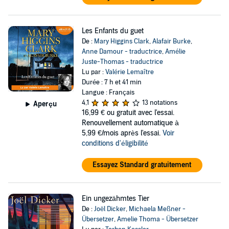
Les Enfants du guet
De :
Mary Higgins Clark
,
Alafair Burke
,
Anne Damour - traductrice
,
Amélie
Juste-Thomas - traductrice
Lu par :
Valérie Lemaître
Durée : 7 h et 41 min
Langue : Français
4,1
13 notations
Aperçu
16,99 €
ou gratuit avec l'essai.
Renouvellement automatique à
5,99 €/mois après l'essai.
Voir
conditions d'éligibilité
Essayez Standard gratuitement
Ein ungezähmtes Tier
De :
Joël Dicker
,
Michaela Meßner -
Übersetzer
,
Amelie Thoma - Übersetzer