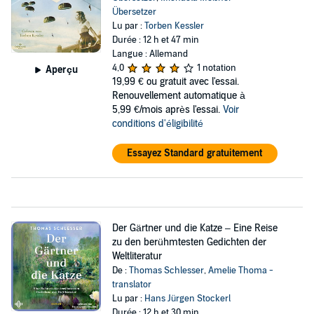
Übersetzer
Lu par :
Torben Kessler
Durée : 12 h et 47 min
Langue : Allemand
4,0
1 notation
Aperçu
19,99 €
ou gratuit avec l'essai.
Renouvellement automatique à
5,99 €/mois après l'essai.
Voir
conditions d'éligibilité
Essayez Standard gratuitement
Der Gärtner und die Katze – Eine Reise
zu den berühmtesten Gedichten der
Weltliteratur
De :
Thomas Schlesser
,
Amelie Thoma -
translator
Lu par :
Hans Jürgen Stockerl
Durée : 12 h et 30 min