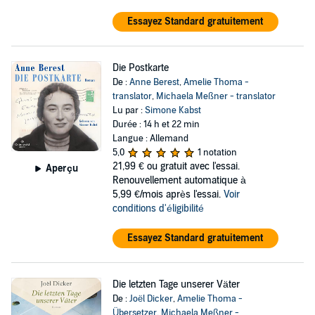
Essayez Standard gratuitement
Die Postkarte
De :
Anne Berest
,
Amelie Thoma -
translator
,
Michaela Meßner - translator
Lu par :
Simone Kabst
Durée : 14 h et 22 min
Langue : Allemand
5,0
1 notation
21,99 €
ou gratuit avec l'essai.
Aperçu
Renouvellement automatique à
5,99 €/mois après l'essai.
Voir
conditions d'éligibilité
Essayez Standard gratuitement
Die letzten Tage unserer Väter
De :
Joël Dicker
,
Amelie Thoma -
Übersetzer
,
Michaela Meßner -