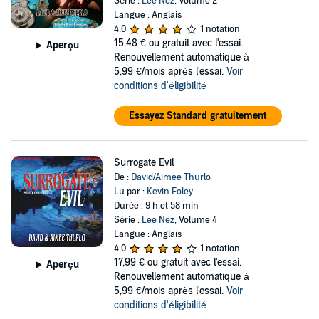
Série :
Lee Nez
, Volume 2
Langue : Anglais
4,0
1 notation
15,48 €
ou gratuit avec l'essai.
Aperçu
Renouvellement automatique à
5,99 €/mois après l'essai.
Voir
conditions d'éligibilité
Essayez Standard gratuitement
Surrogate Evil
De :
David/Aimee Thurlo
Lu par :
Kevin Foley
Durée : 9 h et 58 min
Série :
Lee Nez
, Volume 4
Langue : Anglais
4,0
1 notation
17,99 €
ou gratuit avec l'essai.
Aperçu
Renouvellement automatique à
5,99 €/mois après l'essai.
Voir
conditions d'éligibilité