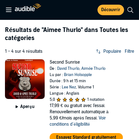
Découvrir
Résultats de
"Aimee Thurlo"
dans Toutes les
catégories
1 - 4 sur 4 résultats
Populaire
Filtre
Second Sunrise
De :
David Thurlo
,
Aimée Thurlo
Lu par :
Brian Holsopple
Durée : 9 h et 15 min
Série :
Lee Nez
, Volume 1
Langue : Anglais
5,0
1 notation
17,99 €
ou gratuit avec l'essai.
Aperçu
Renouvellement automatique à
5,99 €/mois après l'essai.
Voir
conditions d'éligibilité
Essayez Standard gratuitement