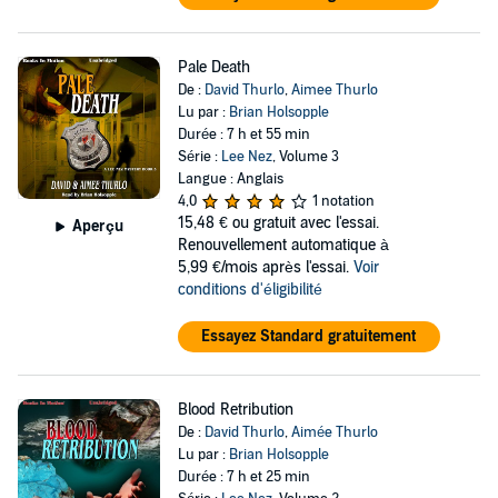
Pale Death
De :
David Thurlo
,
Aimee Thurlo
Lu par :
Brian Holsopple
Durée : 7 h et 55 min
Série :
Lee Nez
, Volume 3
Langue : Anglais
4,0
1 notation
15,48 €
ou gratuit avec l'essai.
Aperçu
Renouvellement automatique à
5,99 €/mois après l'essai.
Voir
conditions d'éligibilité
Essayez Standard gratuitement
Blood Retribution
De :
David Thurlo
,
Aimée Thurlo
Lu par :
Brian Holsopple
Durée : 7 h et 25 min