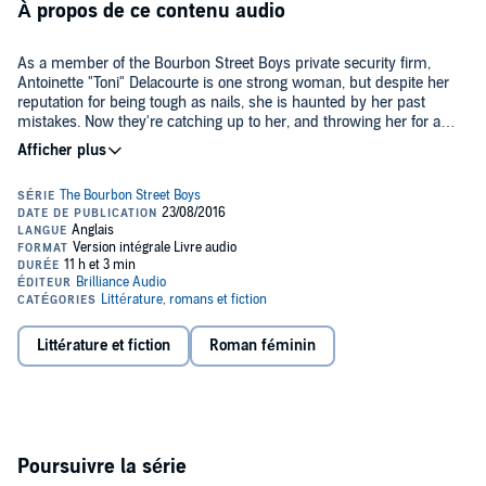
À propos de ce contenu audio
As a member of the Bourbon Street Boys private security firm,
Antoinette "Toni" Delacourte is one strong woman, but despite her
reputation for being tough as nails, she is haunted by her past
mistakes. Now they're catching up to her, and throwing her for a
loop.
Ten years ago, Toni kissed Lucky, her brother's best friend. Worried it
would break apart the group she'd come to see as family, she
walked away - straight into the arms of Charlie, and an abusive
relationship.
For the past decade she's tried to keep her feelings for Lucky
platonic - he's her friend, her colleague, and he's got his own past to
deal with. Free of Charlie but unable to shake his memory, Toni
finds herself feeling vulnerable and unable to deny her attraction to
Littérature et fiction
Roman féminin
Lucky any longer.
She's always thought that kiss was her first mistake, but now she's
wondering whether the real mistake was running away.
©2016 Elle Casey (P)2016 Brilliance Audio, all rights reserved.
Poursuivre la série