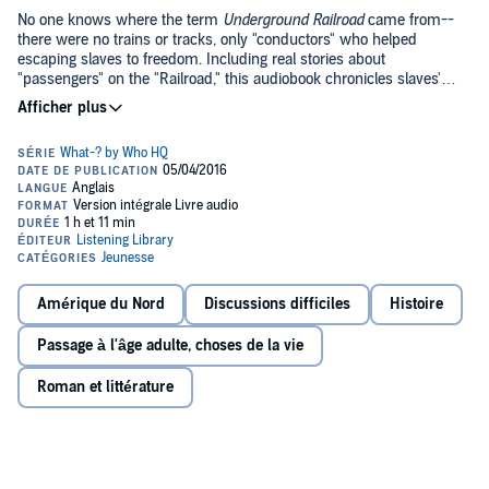
No one knows where the term
Underground Railroad
came from--
there were no trains or tracks, only "conductors" who helped
escaping slaves to freedom. Including real stories about
"passengers" on the "Railroad," this audiobook chronicles slaves'
close calls with bounty hunters, exhausting struggles on the road,
and what they sacrificed for freedom. In this thrillingly narrated
history, the Underground Railroad comes alive!
Amérique du Nord
Discussions difficiles
Histoire
Passage à l'âge adulte, choses de la vie
Roman et littérature