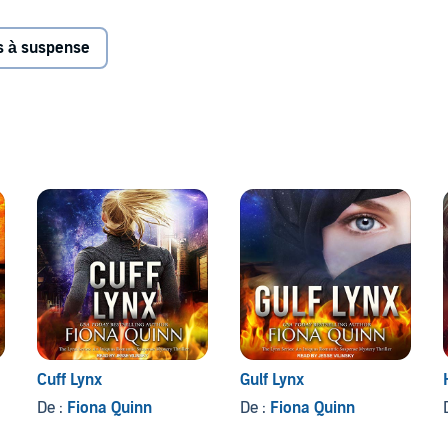
ington's elite intelligence agencies.
ns à suspense
ert operators are charged with protecting Lexi. The more
e more trouble he has maintaining the boundaries of
d protecting her is not going to be an easy task if he's
er.
ind a way to help Lexi trust. What she hides, what she
perfect balance if she's going to save her own life and stop
Cuff Lynx
Gulf Lynx
De :
Fiona Quinn
De :
Fiona Quinn