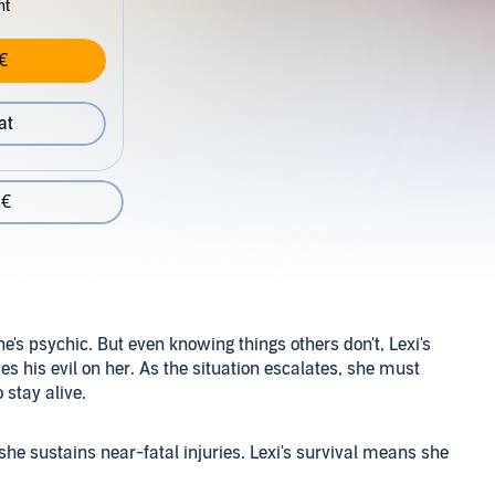
nt
€
at
 €
e's psychic. But even knowing things others don't, Lexi's
s his evil on her. As the situation escalates, she must
o stay alive.
e sustains near-fatal injuries. Lexi's survival means she
e becomes the critical witness who might hold the key to