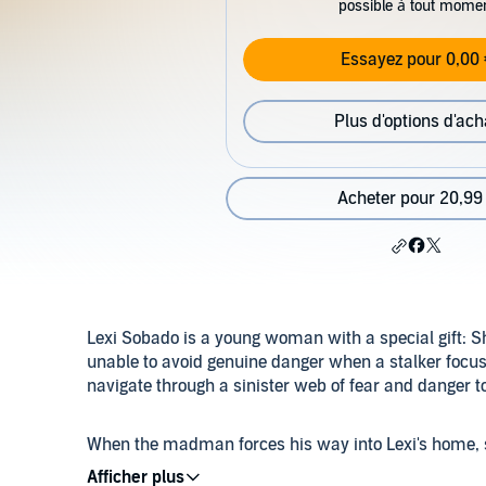
possible à tout mome
Essayez pour 0,00 
Plus d'options d'ach
Acheter pour 20,99
Lexi Sobado is a young woman with a special gift: Sh
unable to avoid genuine danger when a stalker focuse
navigate through a sinister web of fear and danger t
When the madman forces his way into Lexi's home, sh
is the only one who can identify the stalker, and sh