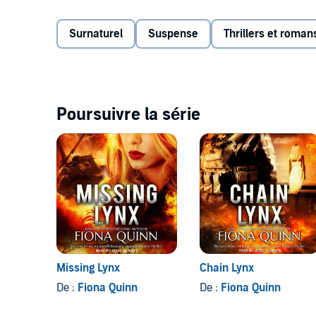
stopping the murderer terrifying the families of Wash
Surnaturel
Suspense
Thrillers et roma
Striker Rheas, an ex-Navy SEAL, and his team of exp
time Striker spends on this security assignment, th
professionalism. He knows Lexi is keeping secrets, an
missing vital information...and losing his heart to h
Poursuivre la série
Somewhere between peril and resolve, Striker must f
reveals, and what she uncovers will need to find the 
the killer. And time is running out.
©2015 Fiona Quinn (P)2018 Tantor
Missing Lynx
Chain Lynx
De :
Fiona Quinn
De :
Fiona Quinn