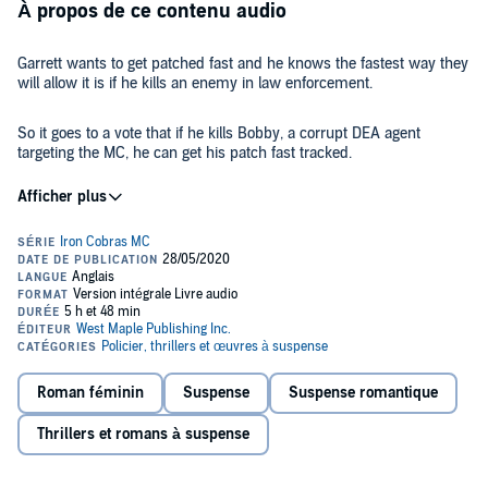
À propos de ce contenu audio
Garrett wants to get patched fast and he knows the fastest way they
will allow it is if he kills an enemy in law enforcement.
So it goes to a vote that if he kills Bobby, a corrupt DEA agent
targeting the MC, he can get his patch fast tracked.
Garrett needs more motivation then that so he looks into the DEA
agent and finds he was convicted of assaulting a woman but only
got probation.
But when he starts talking to the woman it changes everything and
not only puts his life in danger but her's too.
©2020 West Maple Publishing, Inc. (P)2020 West Maple Publishing,
Inc.
Roman féminin
Suspense
Suspense romantique
Thrillers et romans à suspense