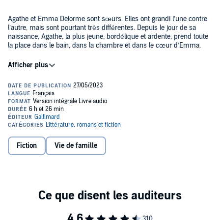
Agathe et Emma Delorme sont sœurs. Elles ont grandi l’une contre
l’autre, mais sont pourtant très différentes. Depuis le jour de sa
naissance, Agathe, la plus jeune, bordélique et ardente, prend toute
la place dans le bain, dans la chambre et dans le cœur d’Emma.
Après cinq ans d’un silence inexpliqué, Emma donne rendez-vous
à Agathe dans la maison de vacances : Mima, leur grand-mère
adorée, n’est plus, il faut vider les lieux et faire le tri dans les
souvenirs. Les sœurs Delorme ont une semaine pour tout se dire et
rattraper le manque de l’autre, avant l’arrivée des nouveaux
propriétaires. Parviendront-elles à réparer le passé ?
Dans la beauté de cet été au pays basque, où leur enfance cogne à
la porte, résonne la force de leurs éclats de rire. Se moquer du
temps qui passe dans les bras de ceux qu’on aime, et si c’était ça,
une belle vie ?
Fiction
Vie de famille
Deux comédiennes pleines de talent incarnent les sœurs Delorme,
héroïnes irrésistibles de ce roman bouleversant.
©2023 Flammarion (P)2023 Éditions Gallimard